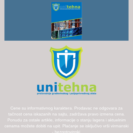
Cene su informativnog karaktera. Prodavac ne odgovara za
tačnost cena iskazanih na sajtu, zadržava pravo izmena cena.
Ponudu za ostale artikle, informacije o stanju lagera i aktuelnim
cenama možete dobiti na upit. Plaćanje se isključivo vrši virmanski
- bezgotovinski.