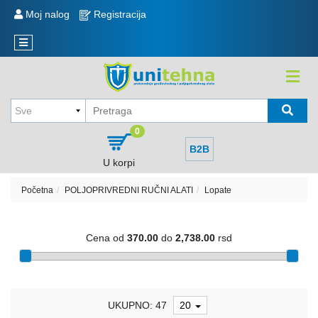
KATEGORIJE
Moj nalog
Registracija
Reklamacije
Novi
Sve
artikli
o
kupovini
KOLICA
,
Način
KORITA
kupovine
,
0
TOČKOVI
Način
B2B
isporuke
U korpi
MERDEVINE
i
plaćanje
Početna
POLJOPRIVREDNI RUČNI ALATI
Lopate
MEŠALICA
I
Politika
REZERVNI
privatnosti
Cena od
370.00
do
2,738.00
rsd
DELOVI
Sve
kategorije
EKSERI,
ŽICA
Raspored
NAVOJNE
UKUPNO: 47
20
isporuke
ŠIPKE