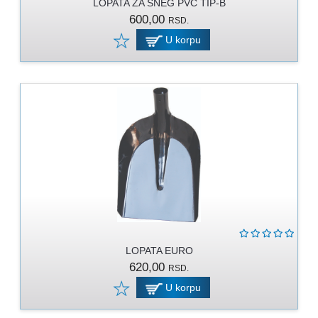
LOPATA ZA SNEG PVC TIP-B
600,00
RSD.
U korpu
LOPATA EURO
620,00
RSD.
U korpu