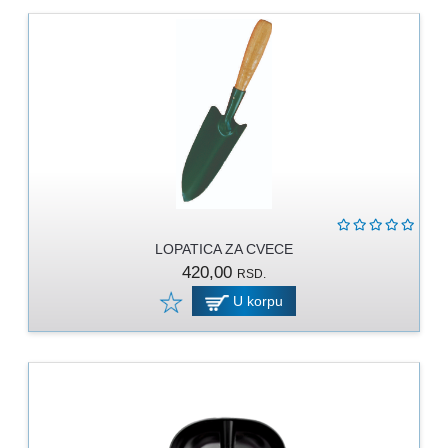
MOLERSKO
-
FARBARSKI
ZIDARSKI
RUČNI
ALAT
BRAVARSKI
PROGRAM
KANAPI,
LOPATICA ZA CVECE
DŽAKOVI,
420,00
VEZIVA
RSD.
U korpu
PROGRAM
ZA
DOMAĆINSTVO
DIMOVODNI
PROGRAM