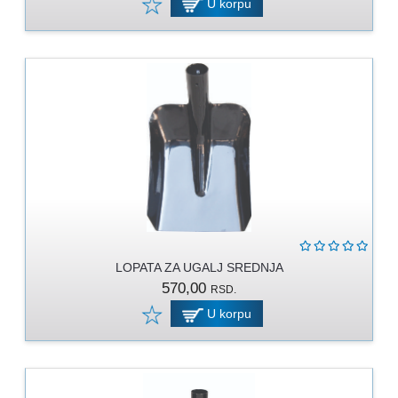
U korpu
LOPATA ZA UGALJ SREDNJA
570,00
RSD.
U korpu