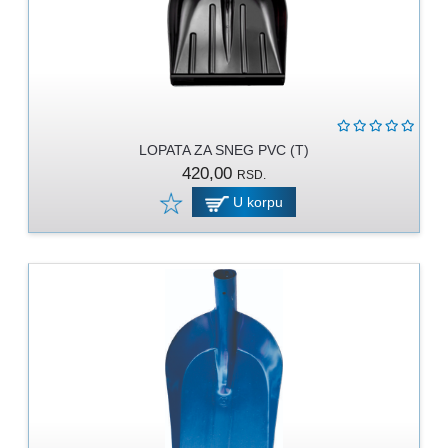
PROGRAM
ZA
KOŠENJE
PROGRAM
ZA
BAŠTU
LOPATA ZA SNEG PVC (T)
LANCI
420,00
RSD.
U korpu
BRUSNO-
REZNI
PROGRAM
PROGRAM
ZA
ZAVARIVANJE
ULJA
I
MAZIVA