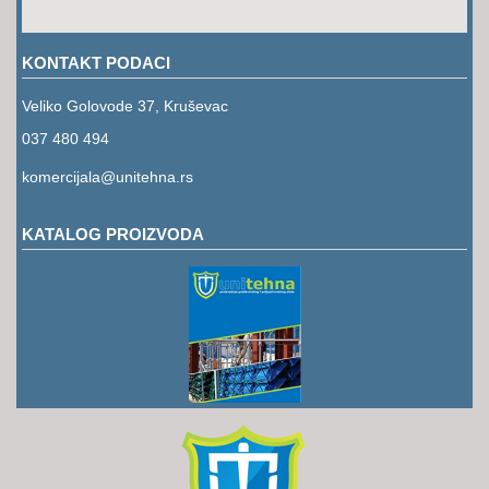
RUKAVICE
OSTALO
KONTAKT PODACI
NOVI
Veliko Golovode 37, Kruševac
ARTIKLI
037 480 494
komercijala@unitehna.rs
KATALOG PROIZVODA