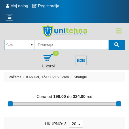
KATEGORIJE
Moj nalog
Registracija
Reklamacije
Novi
Sve
artikli
o
kupovini
KOLICA
,
Način
KORITA
kupovine
,
0
TOČKOVI
Način
B2B
isporuke
U korpi
MERDEVINE
i
plaćanje
Početna
KANAPI, DŽAKOVI, VEZIVA
Štrangle
MEŠALICA
I
Politika
REZERVNI
privatnosti
Cena od
198.00
do
324.00
rsd
DELOVI
Sve
kategorije
EKSERI,
ŽICA
Raspored
NAVOJNE
UKUPNO: 3
20
isporuke
ŠIPKE