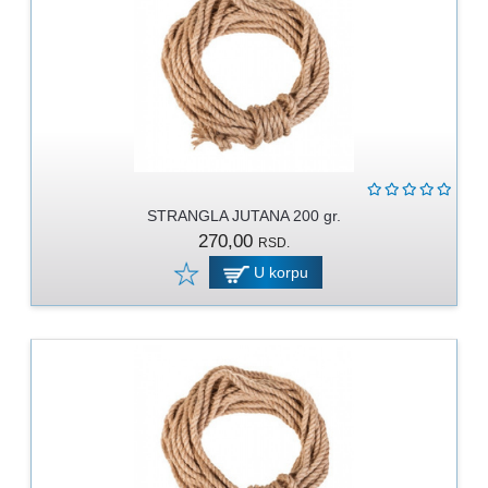
MOLERSKO
-
FARBARSKI
ZIDARSKI
RUČNI
ALAT
BRAVARSKI
PROGRAM
STRANGLA JUTANA 200 gr.
270,00
RSD.
KANAPI,
U korpu
DŽAKOVI,
VEZIVA
PROGRAM
ZA
DOMAĆINSTVO
DIMOVODNI
PROGRAM