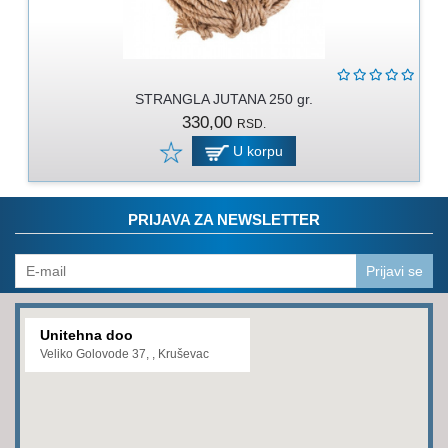
PROGRAM
ZA
KOŠENJE
PROGRAM
STRANGLA JUTANA 250 gr.
ZA
330,00
RSD.
BAŠTU
U korpu
LANCI
BRUSNO-
PRIJAVA ZA NEWSLETTER
REZNI
PROGRAM
Prijavi se
PROGRAM
ZA
ZAVARIVANJE
Unitehna doo
Veliko Golovode 37, , Kruševac
ULJA
I
MAZIVA