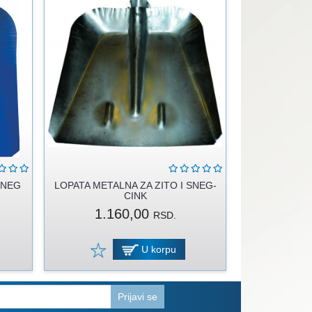
SNEG
LOPATA METALNA ZA ZITO I SNEG-
CINK
1.160,00
RSD.
U korpu
Prijavi se