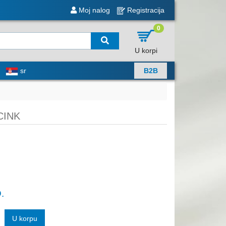
Moj nalog
Registracija
0
U korpi
sr
B2B
CINK
.
U korpu