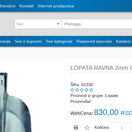
Brendovi
Kontakt
Internet prodavnica
macije
Sve o kupovini
Sve kategorije
Raspored isporuke
Katalozi
LOPATA RAVNA 2mm 
Šifra: 01330
Proizvod iz grupe:
Lopate
Proizvođač:
830,00
RSD
WebCena:
Količina