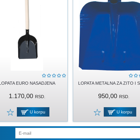
LOPATA EURO NASADJENA
LOPATA METALNA ZA ZITO I 
1.170,00
950,00
RSD.
RSD.
U korpu
U korpu