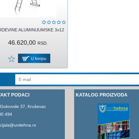
DEVINE ALUMINIJUMSKE 3x12
46.620,00
RSD.
U korpu
AKT PODACI
KATALOG PROIZVODA
 Golovode 37, Kruševac
80 494
ijala@unitehna.rs