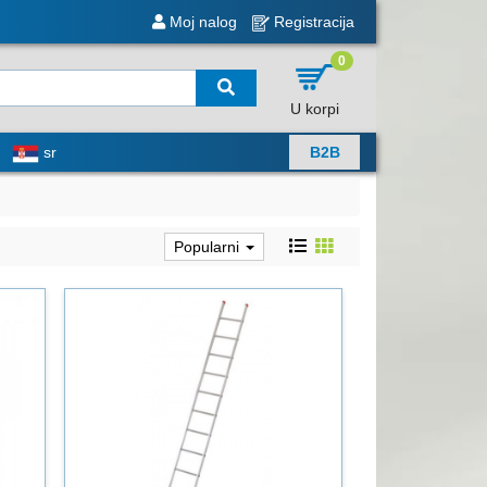
Moj nalog
Registracija
0
U korpi
sr
B2B
Popularni