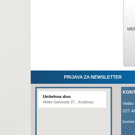
MER
PRIJAVA ZA NEWSLETTER
KONT
Unitehna doo
Veliko Golovode 37, , Kruševac
Veliko
037 4
komerc