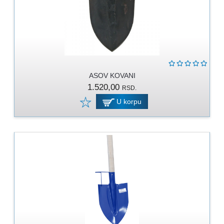
ASOV KOVANI
1.520,00
RSD.
U korpu