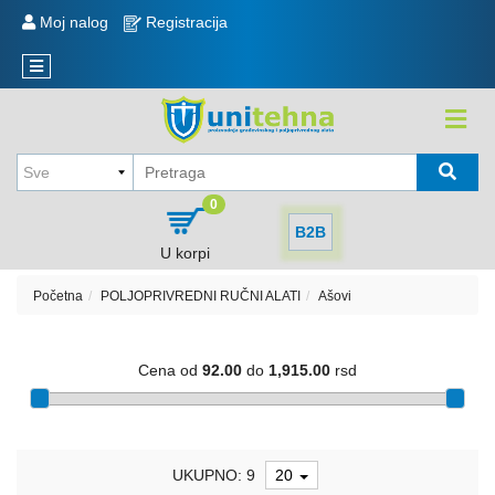
KATEGORIJE
Moj nalog
Registracija
Reklamacije
Novi
Sve
artikli
o
kupovini
KOLICA
,
Način
KORITA
kupovine
,
0
TOČKOVI
Način
B2B
isporuke
U korpi
MERDEVINE
i
plaćanje
Početna
POLJOPRIVREDNI RUČNI ALATI
Ašovi
MEŠALICA
I
Politika
REZERVNI
privatnosti
Cena od
92.00
do
1,915.00
rsd
DELOVI
Sve
kategorije
EKSERI,
ŽICA
Raspored
NAVOJNE
UKUPNO: 9
20
isporuke
ŠIPKE