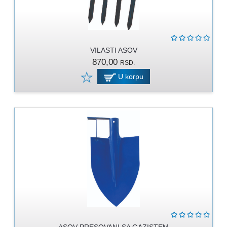
PROGRAM
ZA
KOŠENJE
PROGRAM
VILASTI ASOV
ZA
870,00
RSD.
BAŠTU
U korpu
LANCI
BRUSNO-
REZNI
PROGRAM
PROGRAM
ZA
ZAVARIVANJE
ULJA
I
MAZIVA