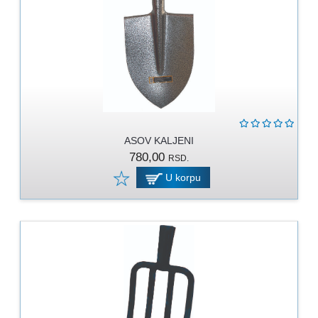
MOLERSKO
-
FARBARSKI
ZIDARSKI
RUČNI
ALAT
BRAVARSKI
PROGRAM
ASOV KALJENI
780,00
RSD.
KANAPI,
U korpu
DŽAKOVI,
VEZIVA
PROGRAM
ZA
DOMAĆINSTVO
DIMOVODNI
PROGRAM