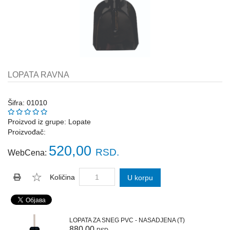
Katalozi
ŠAHT
POKLOPCI
sr
STOPE,
NOSAČI,
UGAONICI
LOPATA RAVNA
ZA
GREDE
Šifra: 01010
SAJLE,ŽABICE,ZATEZAČI
Proizvod iz grupe:
Lopate
Proizvođač:
POLJOPRIVREDNI
RUČNI
520,00
RSD.
WebCena:
ALATI
DRŽALICE,
Količina
U korpu
ŠTAPOVI
ZA
METLE
LOPATA ZA SNEG PVC - NASADJENA (T)
PROGRAM
880,00