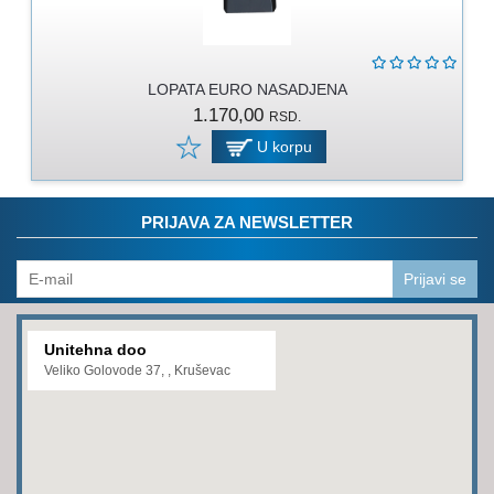
PROGRAM
ZA
KOŠENJE
LOPATA EURO NASADJENA
PROGRAM
1.170,00
RSD.
ZA
BAŠTU
U korpu
LANCI
PRIJAVA ZA NEWSLETTER
BRUSNO-
REZNI
PROGRAM
Prijavi se
PROGRAM
ZA
Unitehna doo
ZAVARIVANJE
Veliko Golovode 37, , Kruševac
ULJA
I
MAZIVA