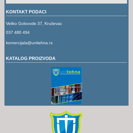
RUKAVICE
KONTAKT PODACI
OSTALO
Veliko Golovode 37, Kruševac
NOVI
037 480 494
ARTIKLI
komercijala@unitehna.rs
KATALOG PROIZVODA