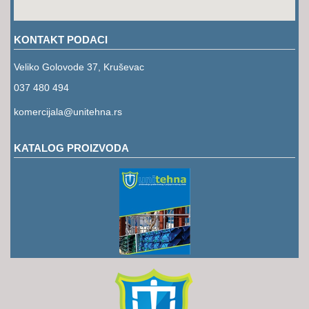
RUKAVICE
OSTALO
KONTAKT PODACI
NOVI
Veliko Golovode 37, Kruševac
ARTIKLI
037 480 494
komercijala@unitehna.rs
KATALOG PROIZVODA