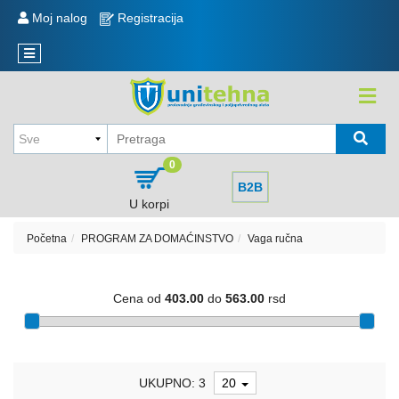
KATEGORIJE
Moj nalog
Registracija
Reklamacije
Novi
Sve
artikli
o
kupovini
KOLICA
,
Način
KORITA
kupovine
,
0
TOČKOVI
Način
B2B
isporuke
U korpi
MERDEVINE
i
plaćanje
Početna
PROGRAM ZA DOMAĆINSTVO
Vaga ručna
MEŠALICA
I
Politika
REZERVNI
privatnosti
Cena od
403.00
do
563.00
rsd
DELOVI
Sve
kategorije
EKSERI,
ŽICA
Raspored
NAVOJNE
UKUPNO: 3
20
isporuke
ŠIPKE