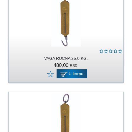
MOLERSKO
-
FARBARSKI
ZIDARSKI
RUČNI
ALAT
BRAVARSKI
PROGRAM
VAGA RUCNA 25,0 KG.
480,00
RSD.
KANAPI,
U korpu
DŽAKOVI,
VEZIVA
PROGRAM
ZA
DOMAĆINSTVO
DIMOVODNI
PROGRAM