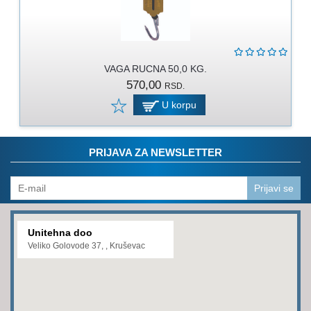
PROGRAM
ZA
KOŠENJE
PROGRAM
VAGA RUCNA 50,0 KG.
ZA
570,00
RSD.
BAŠTU
U korpu
LANCI
BRUSNO-
PRIJAVA ZA NEWSLETTER
REZNI
PROGRAM
Prijavi se
PROGRAM
ZA
ZAVARIVANJE
Unitehna doo
Veliko Golovode 37, , Kruševac
ULJA
I
MAZIVA