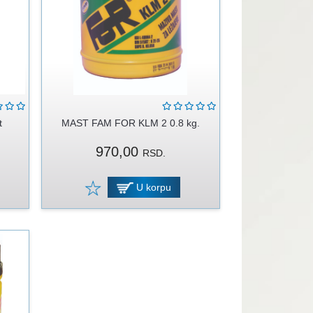
t
MAST FAM FOR KLM 2 0.8 kg.
970,00
RSD.
U korpu