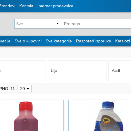
Brendovi
Kontakt
Internet prodavnica
macije
Sve o kupovini
Sve kategorije
Raspored isporuke
Katalozi
iz
Ulja
Masti
PNO: 11
20