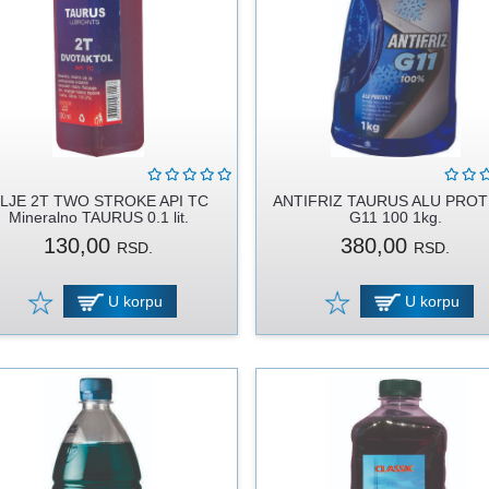
LJE 2T TWO STROKE API TC
ANTIFRIZ TAURUS ALU PRO
Mineralno TAURUS 0.1 lit.
G11 100 1kg.
130,00
380,00
RSD.
RSD.
U korpu
U korpu