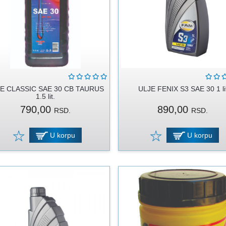
E CLASSIC SAE 30 CB TAURUS
ULJE FENIX S3 SAE 30 1 li
1.5 lit.
790,00
890,00
RSD.
RSD.
U korpu
U korpu