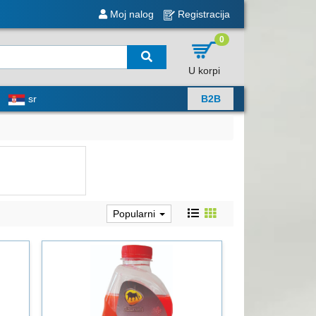
Moj nalog
Registracija
0
U korpi
sr
B2B
Popularni