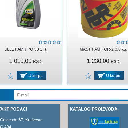
ULJE FAMHIPO 90 1 lit.
MAST FAM FOR-2 0.8 kg.
1.010,00
1.230,00
RSD.
RSD.
U korpu
U korpu
AKT PODACI
KATALOG PROIZVODA
 Golovode 37, Kruševac
80 494