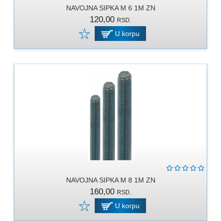
MOLERSKO
NAVOJNA SIPKA M 6 1M ZN
-
120,00
RSD.
FARBARSKI
U korpu
ZIDARSKI
RUČNI
ALAT
BRAVARSKI
PROGRAM
KANAPI,
DŽAKOVI,
VEZIVA
PROGRAM
ZA
DOMAĆINSTVO
NAVOJNA SIPKA M 8 1M ZN
160,00
RSD.
DIMOVODNI
PROGRAM
U korpu