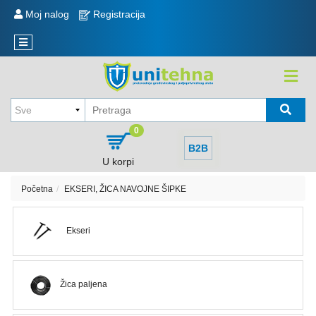
KATEGORIJE
Moj nalog
Registracija
Reklamacije
Novi
Sve
artikli
o
kupovini
KOLICA
,
Način
KORITA
kupovine
,
0
TOČKOVI
Način
B2B
isporuke
U korpi
MERDEVINE
i
plaćanje
Početna
EKSERI, ŽICA NAVOJNE ŠIPKE
MEŠALICA
I
Politika
REZERVNI
privatnosti
Ekseri
DELOVI
Sve
kategorije
EKSERI,
ŽICA
Žica paljena
Raspored
NAVOJNE
isporuke
ŠIPKE