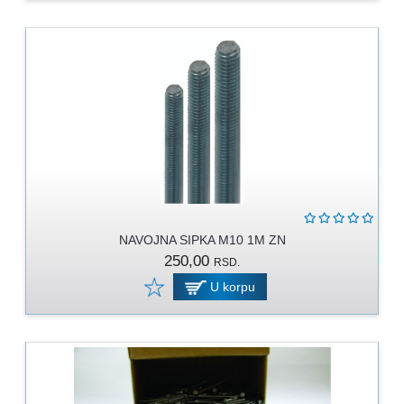
PROGRAM
ZA
KOŠENJE
PROGRAM
ZA
BAŠTU
LANCI
BRUSNO-
REZNI
PROGRAM
NAVOJNA SIPKA M10 1M ZN
250,00
RSD.
PROGRAM
ZA
U korpu
ZAVARIVANJE
ULJA
I
MAZIVA