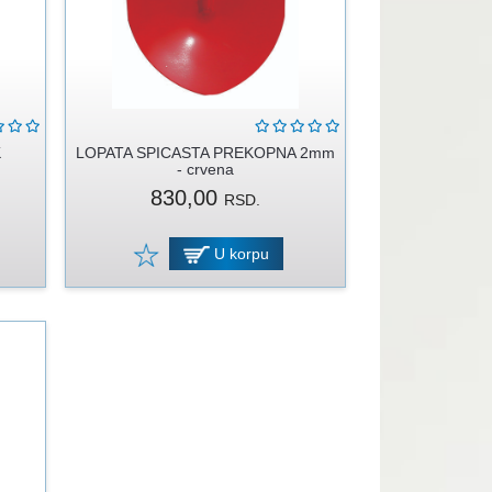
K
LOPATA SPICASTA PREKOPNA 2mm
- crvena
830,00
RSD.
U korpu