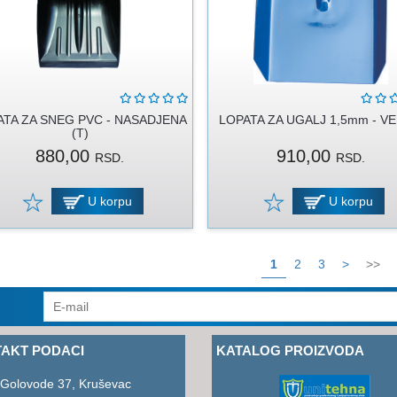
ATA ZA SNEG PVC - NASADJENA
LOPATA ZA UGALJ 1,5mm - VE
(T)
880,00
910,00
RSD.
RSD.
U korpu
U korpu
1
2
3
>
>>
AKT PODACI
KATALOG PROIZVODA
 Golovode 37, Kruševac