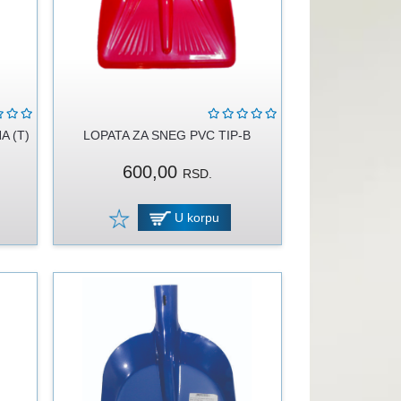
A (T)
LOPATA ZA SNEG PVC TIP-B
600,00
RSD.
U korpu