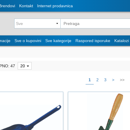
Brendovi
Kontakt
Internet prodavnica
macije
Sve o kupovini
Sve kategorije
Raspored isporuke
Katalozi
PNO: 47
20
1
2
3
>
>>