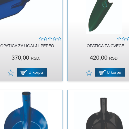
LOPATICA ZA UGALJ I PEPEO
LOPATICA ZA CVECE
370,00
420,00
RSD.
RSD.
U korpu
U korpu