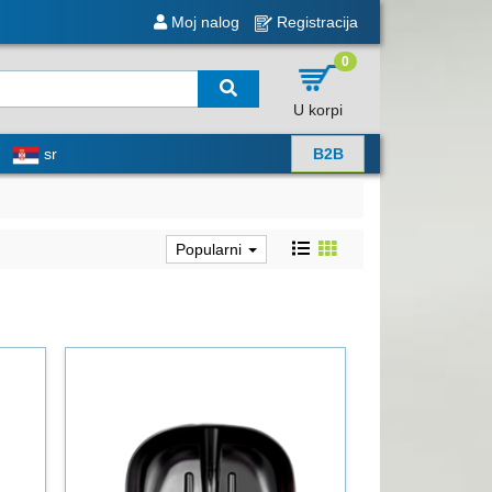
Moj nalog
Registracija
0
U korpi
sr
B2B
Popularni