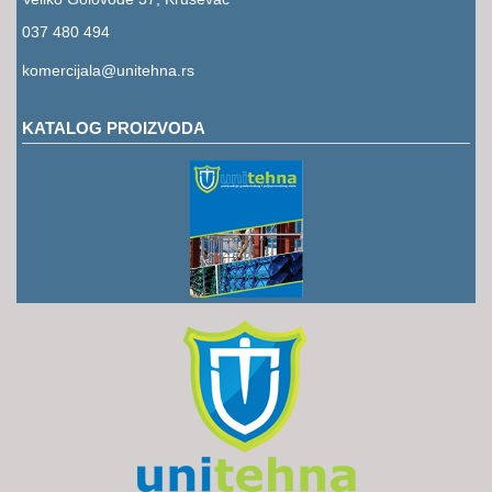
RUKAVICE
037 480 494
OSTALO
komercijala@unitehna.rs
NOVI
ARTIKLI
KATALOG PROIZVODA