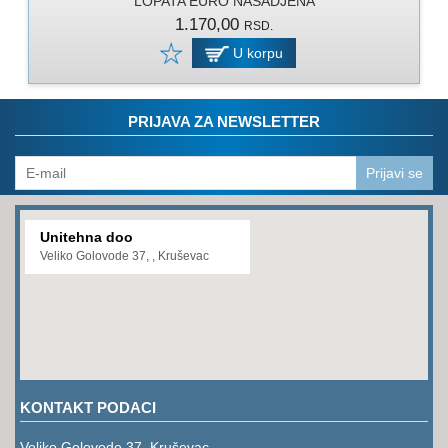
LOPATA EURO NASADJENA
PROGRAM
1.170,00
RSD.
ZA
KOŠENJE
U korpu
PROGRAM
ZA
PRIJAVA ZA NEWSLETTER
BAŠTU
LANCI
Prijavi se
BRUSNO-
REZNI
Unitehna doo
PROGRAM
Veliko Golovode 37, , Kruševac
PROGRAM
ZA
ZAVARIVANJE
ULJA
I
KONTAKT PODACI
MAZIVA
Veliko Golovode 37, Kruševac