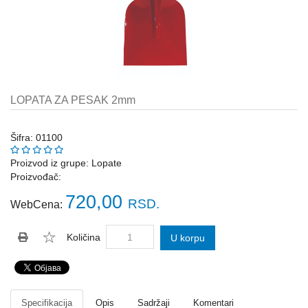
Katalozi
ŠAHT
POKLOPCI
sr
STOPE,
NOSAČI,
UGAONICI
LOPATA ZA PESAK 2mm
ZA
GREDE
Šifra: 01100
SAJLE,ŽABICE,ZATEZAČI
Proizvod iz grupe:
Lopate
Proizvođač:
POLJOPRIVREDNI
RUČNI
720,00
RSD.
WebCena:
ALATI
DRŽALICE,
Količina
U korpu
ŠTAPOVI
ZA
METLE
PROGRAM
Specifikacija
Opis
Sadržaji
Komentari