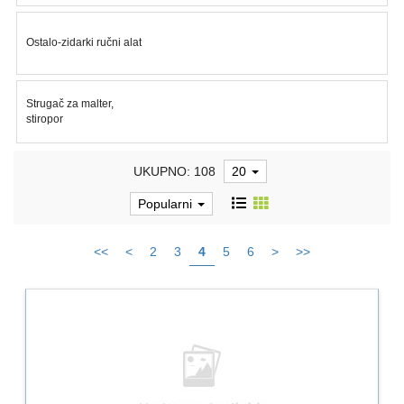
PROGRAM
ZA
Ostalo-zidarki ručni alat
KOŠENJE
PROGRAM
ZA
Strugač za malter,
BAŠTU
stiropor
LANCI
UKUPNO: 108
20
BRUSNO-
Popularni
REZNI
PROGRAM
<<
<
2
3
4
5
6
>
>>
PROGRAM
ZA
ZAVARIVANJE
ULJA
I
MAZIVA