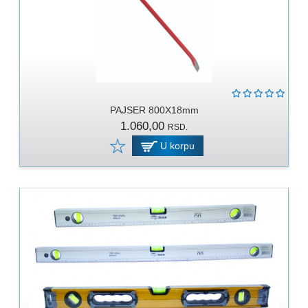
PAJSER 800X18mm
1.060,00
RSD.
U korpu