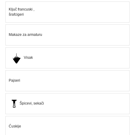
MOLERSKO
-
Ključ francuski ,
šrafcigeri
FARBARSKI
ZIDARSKI
RUČNI
Makaze za armaturu
ALAT
BRAVARSKI
Visak
PROGRAM
KANAPI,
DŽAKOVI,
Pajseri
VEZIVA
PROGRAM
ZA
Špicevi, sekači
DOMAĆINSTVO
DIMOVODNI
PROGRAM
Ćuskije