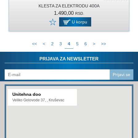
KLESTA ZA ELEKTRODU 400A
1.490,00
RSD.
U korpu
<<
<
2
3
4
5
6
>
>>
PRIJAVA ZA NEWSLETTER
Prijavi se
Unitehna doo
Veliko Golovode 37, , Kruševac