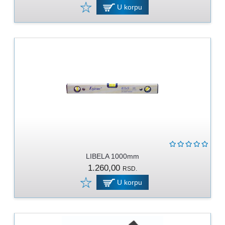
U korpu
LIBELA 1000mm
1.260,00
RSD.
U korpu