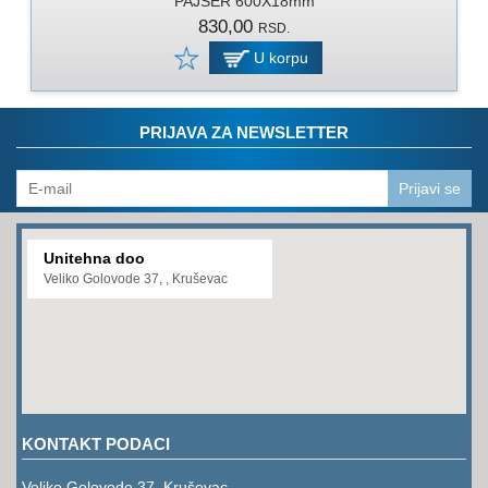
PAJSER 600X18mm
PROGRAM
830,00
RSD.
ZA
KOŠENJE
U korpu
PROGRAM
ZA
PRIJAVA ZA NEWSLETTER
BAŠTU
LANCI
Prijavi se
BRUSNO-
REZNI
Unitehna doo
PROGRAM
Veliko Golovode 37, , Kruševac
PROGRAM
ZA
ZAVARIVANJE
ULJA
I
KONTAKT PODACI
MAZIVA
Veliko Golovode 37, Kruševac