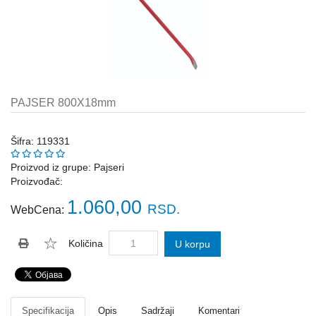
Katalozi
ŠAHT
POKLOPCI
sr
STOPE,
NOSAČI,
UGAONICI
PAJSER 800X18mm
ZA
GREDE
Šifra: 119331
SAJLE,ŽABICE,ZATEZAČI
Proizvod iz grupe:
Pajseri
Proizvođač:
POLJOPRIVREDNI
RUČNI
1.060,00
RSD.
WebCena:
ALATI
DRŽALICE,
Količina
U korpu
ŠTAPOVI
ZA
METLE
PROGRAM
Specifikacija
Opis
Sadržaji
Komentari