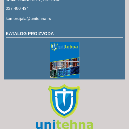
RUKAVICE
037 480 494
OSTALO
komercijala@unitehna.rs
NOVI
ARTIKLI
KATALOG PROIZVODA