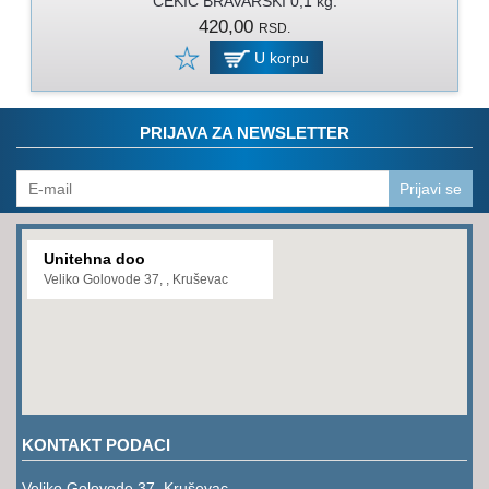
CEKIC BRAVARSKI 0,1 kg.
PROGRAM
420,00
RSD.
ZA
KOŠENJE
U korpu
PROGRAM
ZA
PRIJAVA ZA NEWSLETTER
BAŠTU
LANCI
Prijavi se
BRUSNO-
REZNI
Unitehna doo
PROGRAM
Veliko Golovode 37, , Kruševac
PROGRAM
ZA
ZAVARIVANJE
ULJA
I
KONTAKT PODACI
MAZIVA
Veliko Golovode 37, Kruševac