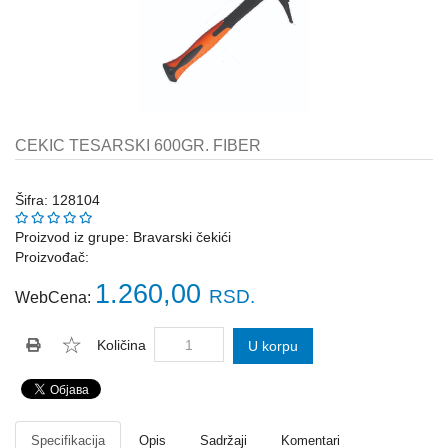
Katalozi
ŠAHT
POKLOPCI
sr
STOPE,
NOSAČI,
UGAONICI
CEKIC TESARSKI 600GR. FIBER
ZA
GREDE
Šifra: 128104
SAJLE,ŽABICE,ZATEZAČI
Proizvod iz grupe:
Bravarski čekići
Proizvođač:
POLJOPRIVREDNI
RUČNI
1.260,00
RSD.
WebCena:
ALATI
DRŽALICE,
Količina
U korpu
ŠTAPOVI
ZA
METLE
PROGRAM
Specifikacija
Opis
Sadržaji
Komentari