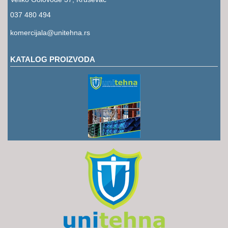
RUKAVICE
037 480 494
OSTALO
komercijala@unitehna.rs
NOVI
ARTIKLI
KATALOG PROIZVODA