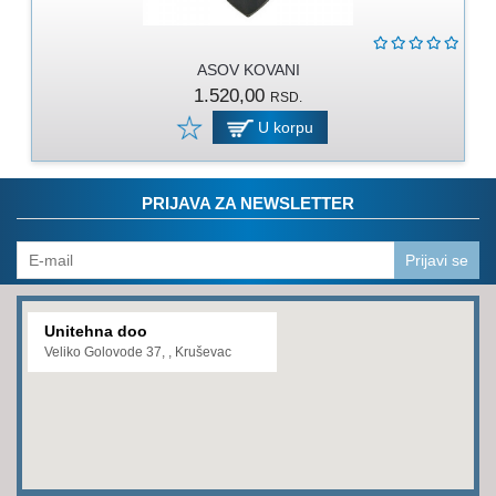
RUKAVICE
OSTALO
ASOV KOVANI
1.520,00
RSD.
NOVI
ARTIKLI
U korpu
PRIJAVA ZA NEWSLETTER
Prijavi se
Unitehna doo
Veliko Golovode 37, , Kruševac