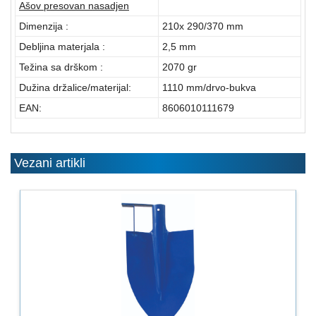
Ašov presovan nasadjen
MOLERSKO
-
Dimenzija :
210x 290/370 mm
FARBARSKI
Debljina materjala :
2,5 mm
ZIDARSKI
Težina sa drškom :
2070 gr
RUČNI
Dužina držalice/materijal:
1110 mm/drvo-bukva
ALAT
EAN:
8606010111679
BRAVARSKI
PROGRAM
Vezani artikli
KANAPI,
DŽAKOVI,
VEZIVA
PROGRAM
ZA
DOMAĆINSTVO
DIMOVODNI
PROGRAM