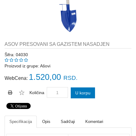
Katalozi
ŠAHT
POKLOPCI
sr
STOPE,
NOSAČI,
UGAONICI
ASOV PRESOVANI SA GAZISTEM NASADJEN
ZA
GREDE
Šifra: 04030
SAJLE,ŽABICE,ZATEZAČI
Proizvod iz grupe:
Ašovi
1.520,00
RSD.
WebCena:
POLJOPRIVREDNI
RUČNI
ALATI
Količina
U korpu
DRŽALICE,
ŠTAPOVI
ZA
METLE
Specifikacija
Opis
Sadržaji
Komentari
PROGRAM