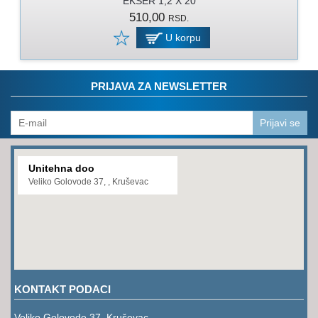
EKSER 1,2 X 20
PROGRAM
510,00
RSD.
ZA
KOŠENJE
U korpu
PROGRAM
ZA
PRIJAVA ZA NEWSLETTER
BAŠTU
LANCI
Prijavi se
BRUSNO-
REZNI
Unitehna doo
PROGRAM
Veliko Golovode 37, , Kruševac
PROGRAM
ZA
ZAVARIVANJE
ULJA
I
KONTAKT PODACI
MAZIVA
Veliko Golovode 37, Kruševac