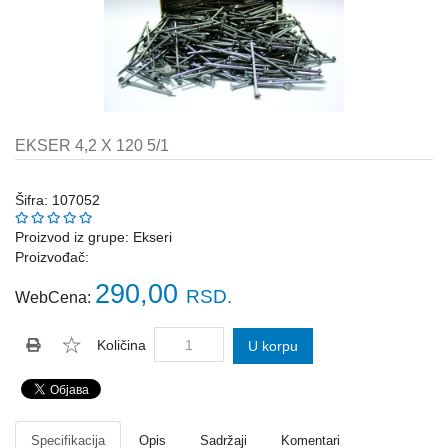
Katalozi
ŠAHT
POKLOPCI
sr
STOPE,
NOSAČI,
UGAONICI
EKSER 4,2 X 120 5/1
ZA
GREDE
Šifra: 107052
SAJLE,ŽABICE,ZATEZAČI
Proizvod iz grupe:
Ekseri
Proizvođač:
POLJOPRIVREDNI
RUČNI
290,00
RSD.
WebCena:
ALATI
DRŽALICE,
Količina
U korpu
ŠTAPOVI
ZA
METLE
PROGRAM
Specifikacija
Opis
Sadržaji
Komentari