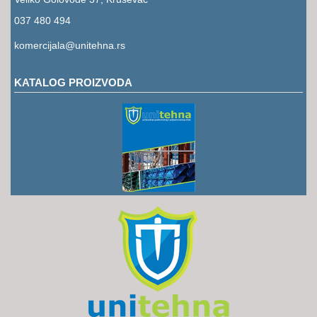
RUKAVICE
037 480 494
OSTALO
komercijala@unitehna.rs
NOVI
ARTIKLI
KATALOG PROIZVODA