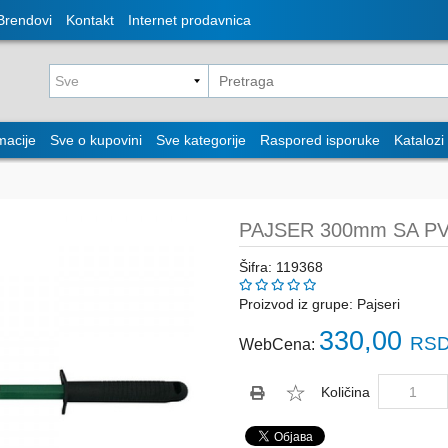
Brendovi
Kontakt
Internet prodavnica
macije
Sve o kupovini
Sve kategorije
Raspored isporuke
Katalozi
PAJSER 300mm SA 
Šifra: 119368
Proizvod iz grupe:
Pajseri
330,00
RSD
WebCena:
Količina