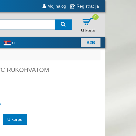
Moj nalog
Registracija
0
U korpi
sr
B2B
PVC RUKOHVATOM
.
U korpu