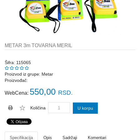
Katalozi
ŠAHT
POKLOPCI
sr
STOPE,
NOSAČI,
UGAONICI
METAR 3m TOVARNA MERIL
ZA
GREDE
Šifra: 115065
SAJLE,ŽABICE,ZATEZAČI
Proizvod iz grupe:
Metar
Proizvođač:
POLJOPRIVREDNI
RUČNI
550,00
RSD.
WebCena:
ALATI
DRŽALICE,
Količina
U korpu
ŠTAPOVI
ZA
METLE
PROGRAM
Specifikacija
Opis
Sadržaji
Komentari