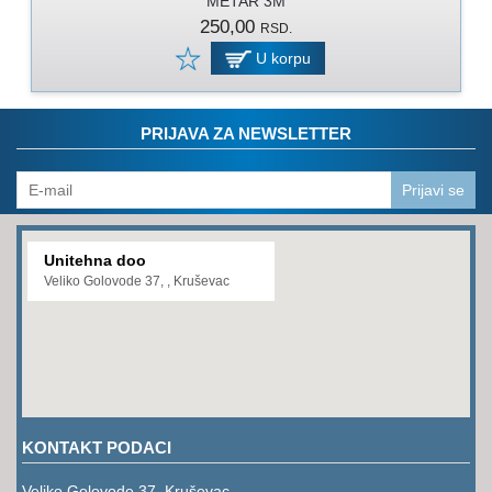
METAR 3M
PROGRAM
250,00
RSD.
ZA
KOŠENJE
U korpu
PROGRAM
ZA
PRIJAVA ZA NEWSLETTER
BAŠTU
LANCI
Prijavi se
BRUSNO-
REZNI
Unitehna doo
PROGRAM
Veliko Golovode 37, , Kruševac
PROGRAM
ZA
ZAVARIVANJE
ULJA
I
KONTAKT PODACI
MAZIVA
Veliko Golovode 37, Kruševac