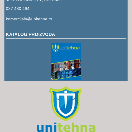
RUKAVICE
037 480 494
OSTALO
komercijala@unitehna.rs
NOVI
ARTIKLI
KATALOG PROIZVODA