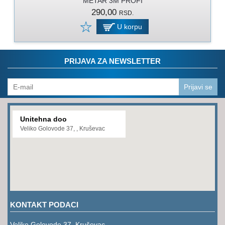
METAR 3M PROFI
PROGRAM
290,00
RSD.
ZA
KOŠENJE
U korpu
PROGRAM
ZA
PRIJAVA ZA NEWSLETTER
BAŠTU
LANCI
Prijavi se
BRUSNO-
REZNI
Unitehna doo
PROGRAM
Veliko Golovode 37, , Kruševac
PROGRAM
ZA
ZAVARIVANJE
ULJA
I
KONTAKT PODACI
MAZIVA
Veliko Golovode 37, Kruševac