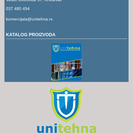
RUKAVICE
037 480 494
OSTALO
komercijala@unitehna.rs
NOVI
ARTIKLI
KATALOG PROIZVODA