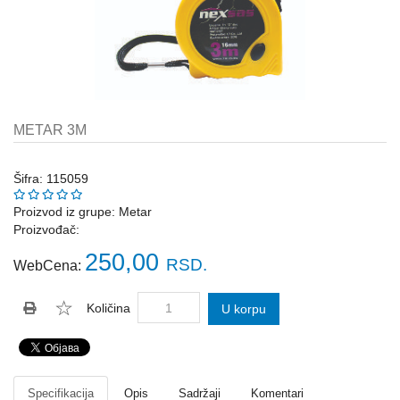
Katalozi
ŠAHT
POKLOPCI
sr
STOPE,
NOSAČI,
UGAONICI
METAR 3M
ZA
GREDE
Šifra: 115059
SAJLE,ŽABICE,ZATEZAČI
Proizvod iz grupe:
Metar
Proizvođač:
POLJOPRIVREDNI
RUČNI
250,00
RSD.
WebCena:
ALATI
DRŽALICE,
Količina
U korpu
ŠTAPOVI
ZA
METLE
PROGRAM
Specifikacija
Opis
Sadržaji
Komentari