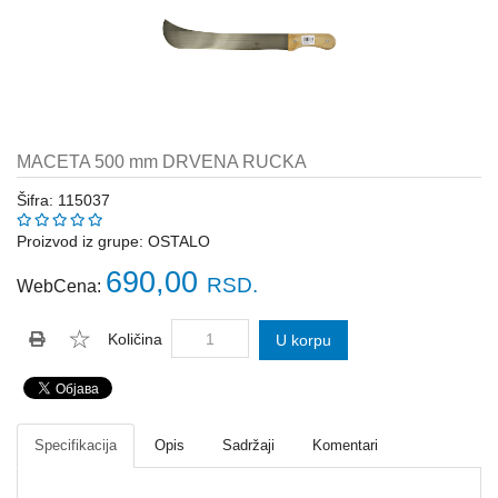
Katalozi
ŠAHT
POKLOPCI
sr
STOPE,
NOSAČI,
UGAONICI
MACETA 500 mm DRVENA RUCKA
ZA
GREDE
Šifra: 115037
SAJLE,ŽABICE,ZATEZAČI
Proizvod iz grupe:
OSTALO
690,00
RSD.
WebCena:
POLJOPRIVREDNI
RUČNI
ALATI
Količina
U korpu
DRŽALICE,
ŠTAPOVI
ZA
METLE
Specifikacija
Opis
Sadržaji
Komentari
PROGRAM