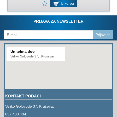
PROGRAM
U korpu
ZA
KOŠENJE
PRIJAVA ZA NEWSLETTER
PROGRAM
ZA
BAŠTU
Prijavi se
LANCI
Unitehna doo
BRUSNO-
Veliko Golovode 37, , Kruševac
REZNI
PROGRAM
PROGRAM
ZA
ZAVARIVANJE
KONTAKT PODACI
ULJA
I
Veliko Golovode 37, Kruševac
MAZIVA
037 480 494