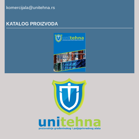
RUKAVICE
komercijala@unitehna.rs
OSTALO
KATALOG PROIZVODA
NOVI
ARTIKLI