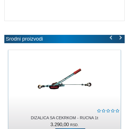
MOLERSKO
-
FARBARSKI
ZIDARSKI
RUČNI
ALAT
Srodni proizvodi
BRAVARSKI
PROGRAM
KANAPI,
DŽAKOVI,
VEZIVA
PROGRAM
ZA
DOMAĆINSTVO
DIMOVODNI
DIZALICA SA CEKRKOM - RUCNA 1t
PROGRAM
3.290,00
RSD.