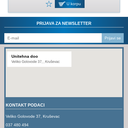
PROGRAM
U korpu
ZA
KOŠENJE
PRIJAVA ZA NEWSLETTER
PROGRAM
ZA
BAŠTU
Prijavi se
LANCI
Unitehna doo
BRUSNO-
Veliko Golovode 37, , Kruševac
REZNI
PROGRAM
PROGRAM
ZA
ZAVARIVANJE
KONTAKT PODACI
ULJA
I
Veliko Golovode 37, Kruševac
MAZIVA
037 480 494