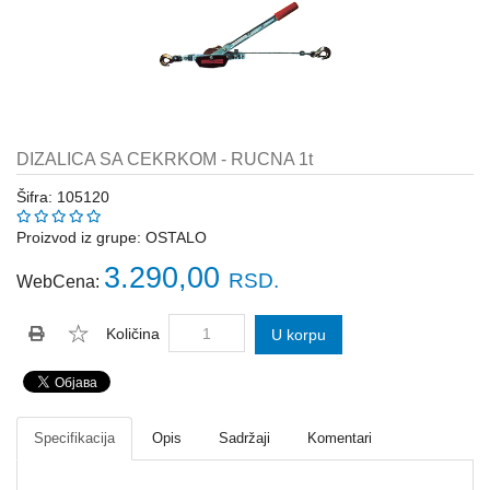
Katalozi
ŠAHT
POKLOPCI
sr
STOPE,
NOSAČI,
UGAONICI
DIZALICA SA CEKRKOM - RUCNA 1t
ZA
GREDE
Šifra: 105120
SAJLE,ŽABICE,ZATEZAČI
Proizvod iz grupe:
OSTALO
3.290,00
RSD.
WebCena:
POLJOPRIVREDNI
RUČNI
ALATI
Količina
U korpu
DRŽALICE,
ŠTAPOVI
ZA
METLE
Specifikacija
Opis
Sadržaji
Komentari
PROGRAM