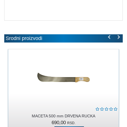
MOLERSKO
-
FARBARSKI
ZIDARSKI
RUČNI
ALAT
Srodni proizvodi
BRAVARSKI
PROGRAM
KANAPI,
DŽAKOVI,
VEZIVA
PROGRAM
ZA
DOMAĆINSTVO
DIMOVODNI
MACETA 500 mm DRVENA RUCKA
PROGRAM
690,00
RSD.