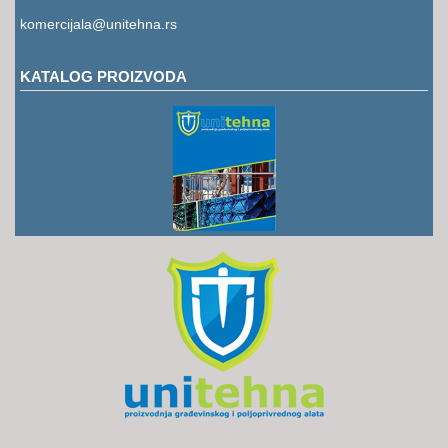
RUKAVICE
komercijala@unitehna.rs
OSTALO
KATALOG PROIZVODA
NOVI
ARTIKLI