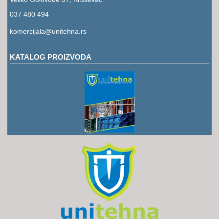
RUKAVICE
037 480 494
OSTALO
komercijala@unitehna.rs
NOVI
ARTIKLI
KATALOG PROIZVODA