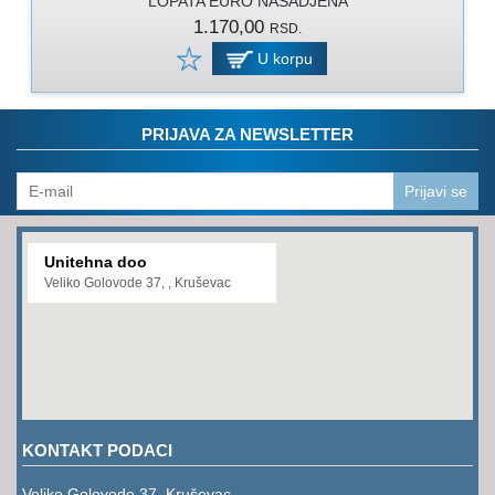
LOPATA EURO NASADJENA
PROGRAM
1.170,00
RSD.
ZA
KOŠENJE
U korpu
PROGRAM
ZA
PRIJAVA ZA NEWSLETTER
BAŠTU
LANCI
Prijavi se
BRUSNO-
REZNI
Unitehna doo
PROGRAM
Veliko Golovode 37, , Kruševac
PROGRAM
ZA
ZAVARIVANJE
ULJA
I
KONTAKT PODACI
MAZIVA
Veliko Golovode 37, Kruševac