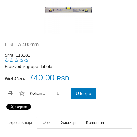
Katalozi
ŠAHT
POKLOPCI
sr
STOPE,
NOSAČI,
UGAONICI
LIBELA 400mm
ZA
GREDE
Šifra: 113181
SAJLE,ŽABICE,ZATEZAČI
Proizvod iz grupe:
Libele
740,00
RSD.
WebCena:
POLJOPRIVREDNI
RUČNI
ALATI
Količina
U korpu
DRŽALICE,
ŠTAPOVI
ZA
METLE
Specifikacija
Opis
Sadržaji
Komentari
PROGRAM