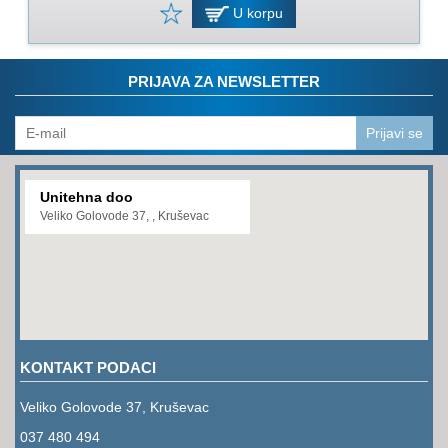
PROGRAM
U korpu
ZA
KOŠENJE
PRIJAVA ZA NEWSLETTER
PROGRAM
ZA
BAŠTU
Prijavi se
LANCI
Unitehna doo
BRUSNO-
Veliko Golovode 37, , Kruševac
REZNI
PROGRAM
PROGRAM
ZA
ZAVARIVANJE
KONTAKT PODACI
ULJA
I
Veliko Golovode 37, Kruševac
MAZIVA
037 480 494