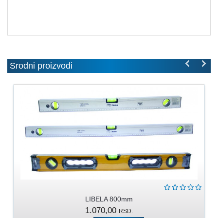
MOLERSKO
-
FARBARSKI
ZIDARSKI
RUČNI
ALAT
Srodni proizvodi
BRAVARSKI
PROGRAM
KANAPI,
DŽAKOVI,
VEZIVA
PROGRAM
ZA
DOMAĆINSTVO
DIMOVODNI
LIBELA 800mm
PROGRAM
1.070,00
RSD.