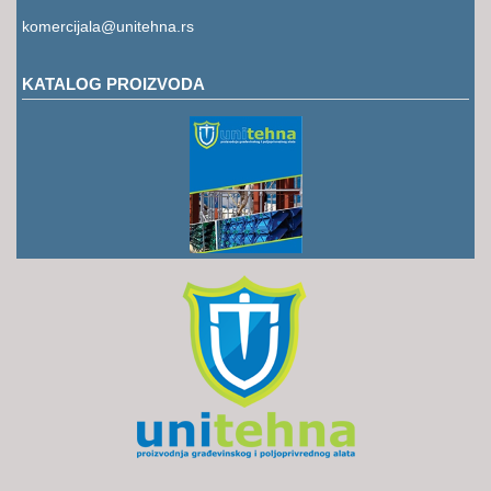
RUKAVICE
komercijala@unitehna.rs
OSTALO
KATALOG PROIZVODA
NOVI
ARTIKLI