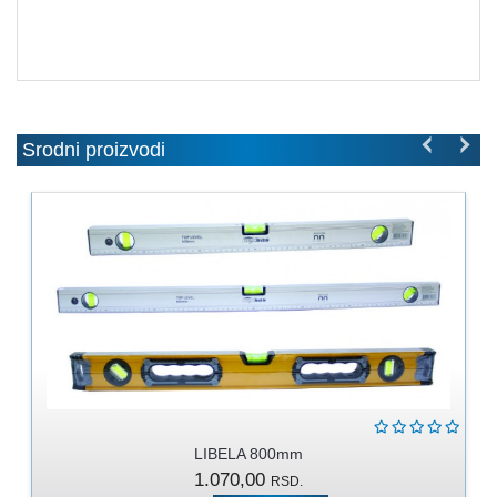
MOLERSKO
-
FARBARSKI
ZIDARSKI
RUČNI
ALAT
Srodni proizvodi
BRAVARSKI
PROGRAM
KANAPI,
DŽAKOVI,
VEZIVA
PROGRAM
ZA
DOMAĆINSTVO
DIMOVODNI
LIBELA 800mm
PROGRAM
1.070,00
RSD.