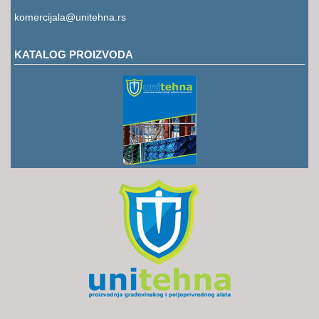
RUKAVICE
komercijala@unitehna.rs
OSTALO
KATALOG PROIZVODA
NOVI
ARTIKLI