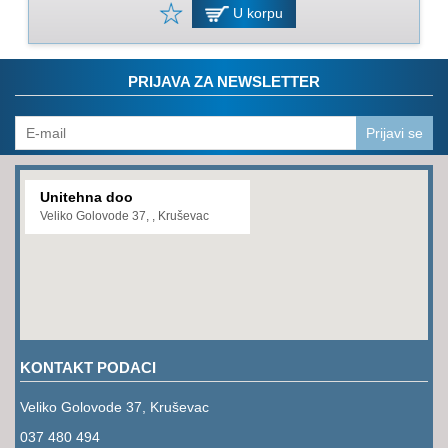
PROGRAM
U korpu
ZA
KOŠENJE
PRIJAVA ZA NEWSLETTER
PROGRAM
ZA
BAŠTU
Prijavi se
LANCI
Unitehna doo
BRUSNO-
Veliko Golovode 37, , Kruševac
REZNI
PROGRAM
PROGRAM
ZA
ZAVARIVANJE
KONTAKT PODACI
ULJA
I
Veliko Golovode 37, Kruševac
MAZIVA
037 480 494