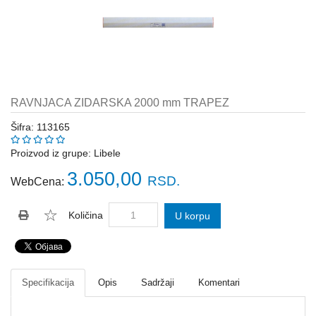
Katalozi
ŠAHT
POKLOPCI
sr
STOPE,
NOSAČI,
UGAONICI
RAVNJACA ZIDARSKA 2000 mm TRAPEZ
ZA
GREDE
Šifra: 113165
SAJLE,ŽABICE,ZATEZAČI
Proizvod iz grupe:
Libele
3.050,00
RSD.
WebCena:
POLJOPRIVREDNI
RUČNI
ALATI
Količina
U korpu
DRŽALICE,
ŠTAPOVI
ZA
METLE
Specifikacija
Opis
Sadržaji
Komentari
PROGRAM