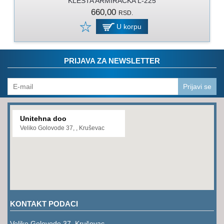
KLESTA ARMIRACKA L-225
PROGRAM
660,00
RSD.
ZA
KOŠENJE
U korpu
PROGRAM
ZA
PRIJAVA ZA NEWSLETTER
BAŠTU
LANCI
Prijavi se
BRUSNO-
REZNI
Unitehna doo
PROGRAM
Veliko Golovode 37, , Kruševac
PROGRAM
ZA
ZAVARIVANJE
ULJA
I
KONTAKT PODACI
MAZIVA
Veliko Golovode 37, Kruševac