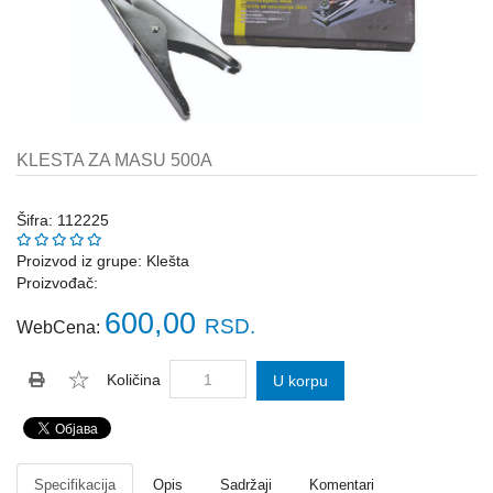
Katalozi
ŠAHT
POKLOPCI
sr
STOPE,
NOSAČI,
UGAONICI
KLESTA ZA MASU 500A
ZA
GREDE
Šifra: 112225
SAJLE,ŽABICE,ZATEZAČI
Proizvod iz grupe:
Klešta
Proizvođač:
POLJOPRIVREDNI
RUČNI
600,00
RSD.
WebCena:
ALATI
DRŽALICE,
Količina
U korpu
ŠTAPOVI
ZA
METLE
PROGRAM
Specifikacija
Opis
Sadržaji
Komentari