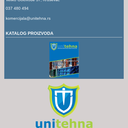
RUKAVICE
037 480 494
OSTALO
komercijala@unitehna.rs
NOVI
ARTIKLI
KATALOG PROIZVODA