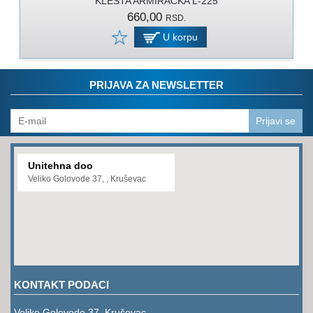
KLESTA ARMIRACKA L-225
PROGRAM
660,00
RSD.
ZA
KOŠENJE
U korpu
PROGRAM
ZA
PRIJAVA ZA NEWSLETTER
BAŠTU
LANCI
Prijavi se
BRUSNO-
REZNI
Unitehna doo
PROGRAM
Veliko Golovode 37, , Kruševac
PROGRAM
ZA
ZAVARIVANJE
ULJA
I
KONTAKT PODACI
MAZIVA
Veliko Golovode 37, Kruševac