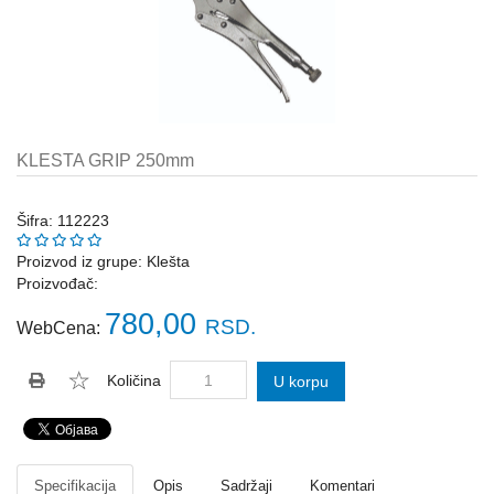
Katalozi
ŠAHT
POKLOPCI
sr
STOPE,
NOSAČI,
UGAONICI
KLESTA GRIP 250mm
ZA
GREDE
Šifra: 112223
SAJLE,ŽABICE,ZATEZAČI
Proizvod iz grupe:
Klešta
Proizvođač:
POLJOPRIVREDNI
RUČNI
780,00
RSD.
WebCena:
ALATI
DRŽALICE,
Količina
U korpu
ŠTAPOVI
ZA
METLE
PROGRAM
Specifikacija
Opis
Sadržaji
Komentari