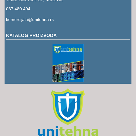
RUKAVICE
037 480 494
OSTALO
komercijala@unitehna.rs
NOVI
ARTIKLI
KATALOG PROIZVODA