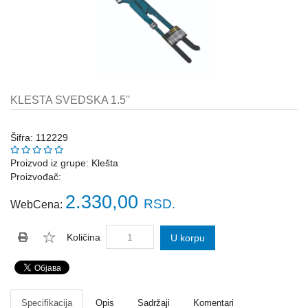
Katalozi
ŠAHT
POKLOPCI
sr
STOPE,
NOSAČI,
UGAONICI
KLESTA SVEDSKA 1.5''
ZA
GREDE
Šifra: 112229
SAJLE,ŽABICE,ZATEZAČI
Proizvod iz grupe:
Klešta
Proizvođač:
POLJOPRIVREDNI
RUČNI
2.330,00
RSD.
WebCena:
ALATI
DRŽALICE,
Količina
U korpu
ŠTAPOVI
ZA
METLE
PROGRAM
Specifikacija
Opis
Sadržaji
Komentari