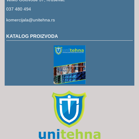
RUKAVICE
037 480 494
OSTALO
komercijala@unitehna.rs
NOVI
ARTIKLI
KATALOG PROIZVODA