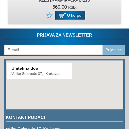
KLESTA ARMIRACKA L-225
PROGRAM
660,00
RSD.
ZA
KOŠENJE
U korpu
PROGRAM
ZA
PRIJAVA ZA NEWSLETTER
BAŠTU
LANCI
Prijavi se
BRUSNO-
REZNI
Unitehna doo
PROGRAM
Veliko Golovode 37, , Kruševac
PROGRAM
ZA
ZAVARIVANJE
ULJA
I
KONTAKT PODACI
MAZIVA
Veliko Golovode 37, Kruševac