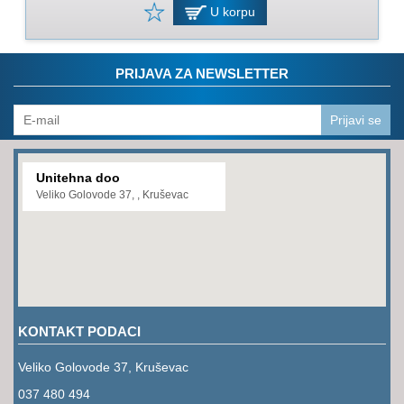
PROGRAM
U korpu
ZA
KOŠENJE
PRIJAVA ZA NEWSLETTER
PROGRAM
ZA
BAŠTU
Prijavi se
LANCI
Unitehna doo
BRUSNO-
Veliko Golovode 37, , Kruševac
REZNI
PROGRAM
PROGRAM
ZA
ZAVARIVANJE
KONTAKT PODACI
ULJA
I
Veliko Golovode 37, Kruševac
MAZIVA
037 480 494