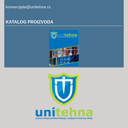
RUKAVICE
komercijala@unitehna.rs
OSTALO
KATALOG PROIZVODA
NOVI
ARTIKLI