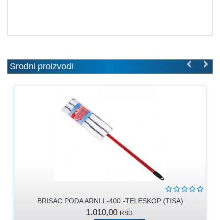
MOLERSKO
-
FARBARSKI
ZIDARSKI
RUČNI
ALAT
Srodni proizvodi
BRAVARSKI
PROGRAM
KANAPI,
DŽAKOVI,
VEZIVA
PROGRAM
ZA
DOMAĆINSTVO
DIMOVODNI
BRISAC PODA ARNI L-400 -TELESKOP (TISA)
PROGRAM
1.010,00
RSD.