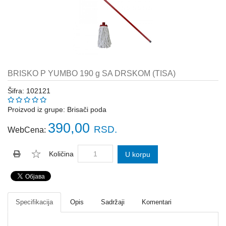
Katalozi
ŠAHT
POKLOPCI
sr
STOPE,
NOSAČI,
UGAONICI
BRISKO P YUMBO 190 g SA DRSKOM (TISA)
ZA
GREDE
Šifra: 102121
SAJLE,ŽABICE,ZATEZAČI
Proizvod iz grupe:
Brisači poda
390,00
RSD.
WebCena:
POLJOPRIVREDNI
RUČNI
ALATI
Količina
U korpu
DRŽALICE,
ŠTAPOVI
ZA
METLE
Specifikacija
Opis
Sadržaji
Komentari
PROGRAM