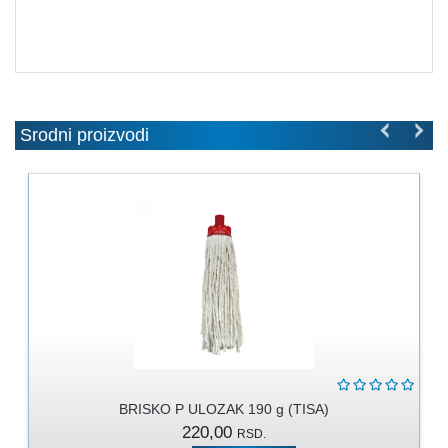
MOLERSKO
-
FARBARSKI
ZIDARSKI
RUČNI
ALAT
Srodni proizvodi
BRAVARSKI
PROGRAM
KANAPI,
DŽAKOVI,
VEZIVA
PROGRAM
ZA
DOMAĆINSTVO
DIMOVODNI
BRISKO P ULOZAK 190 g (TISA)
PROGRAM
220,00
RSD.