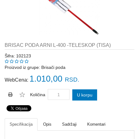
Katalozi
ŠAHT
POKLOPCI
sr
STOPE,
NOSAČI,
UGAONICI
BRISAC PODA ARNI L-400 -TELESKOP (TISA)
ZA
GREDE
Šifra: 102123
SAJLE,ŽABICE,ZATEZAČI
Proizvod iz grupe:
Brisači poda
1.010,00
RSD.
WebCena:
POLJOPRIVREDNI
RUČNI
ALATI
Količina
U korpu
DRŽALICE,
ŠTAPOVI
ZA
METLE
Specifikacija
Opis
Sadržaji
Komentari
PROGRAM