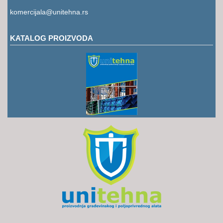
RUKAVICE
komercijala@unitehna.rs
OSTALO
KATALOG PROIZVODA
NOVI
ARTIKLI