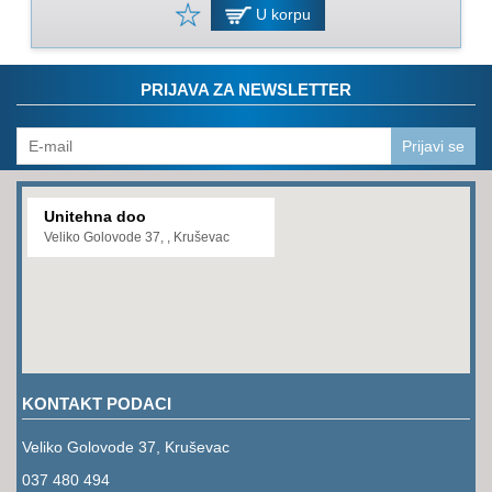
PROGRAM
U korpu
ZA
KOŠENJE
PRIJAVA ZA NEWSLETTER
PROGRAM
ZA
BAŠTU
Prijavi se
LANCI
Unitehna doo
BRUSNO-
Veliko Golovode 37, , Kruševac
REZNI
PROGRAM
PROGRAM
ZA
ZAVARIVANJE
KONTAKT PODACI
ULJA
I
Veliko Golovode 37, Kruševac
MAZIVA
037 480 494