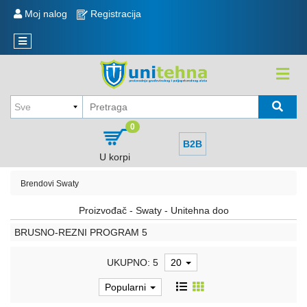
KATEGORIJE
Moj nalog
Registracija
Reklamacije
Novi
Sve
artikli
o
kupovini
KOLICA
,
Način
KORITA
kupovine
,
0
TOČKOVI
Način
B2B
isporuke
U korpi
MERDEVINE
i
plaćanje
Brendovi
Swaty
MEŠALICA
I
Politika
Proizvođač - Swaty - Unitehna doo
REZERVNI
privatnosti
BRUSNO-REZNI PROGRAM
5
DELOVI
Sve
kategorije
EKSERI,
UKUPNO: 5
20
ŽICA
Raspored
Popularni
NAVOJNE
isporuke
ŠIPKE