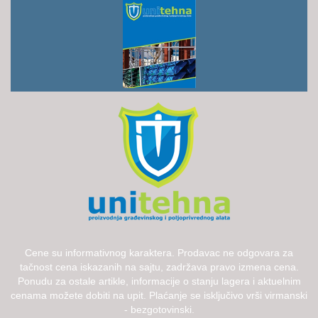
Cene su informativnog karaktera. Prodavac ne odgovara za
tačnost cena iskazanih na sajtu, zadržava pravo izmena cena.
Ponudu za ostale artikle, informacije o stanju lagera i aktuelnim
cenama možete dobiti na upit. Plaćanje se isključivo vrši virmanski
- bezgotovinski.