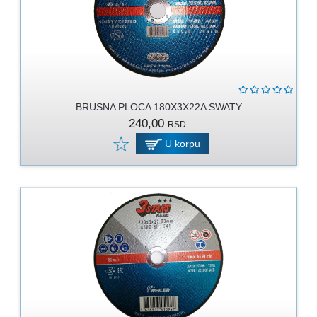
MOLERSKO
-
FARBARSKI
ZIDARSKI
RUČNI
ALAT
BRUSNA PLOCA 180X3X22A SWATY
240,00
BRAVARSKI
RSD.
PROGRAM
U korpu
KANAPI,
DŽAKOVI,
VEZIVA
PROGRAM
ZA
DOMAĆINSTVO
DIMOVODNI
PROGRAM