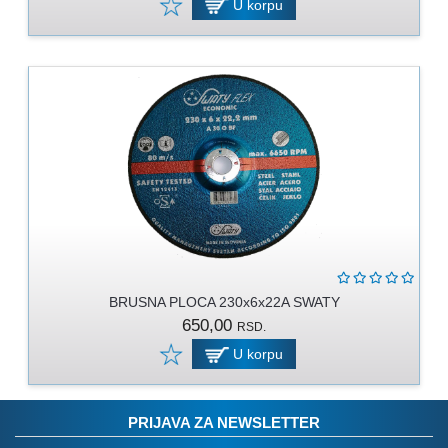
U korpu
RUKAVICE
OSTALO
NOVI
ARTIKLI
BRUSNA PLOCA 230x6x22A SWATY
650,00
RSD.
U korpu
PRIJAVA ZA NEWSLETTER