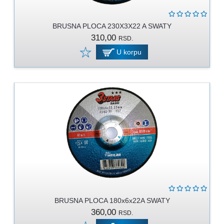
PROGRAM
ZA
KOŠENJE
BRUSNA PLOCA 230X3X22 A SWATY
310,00
RSD.
PROGRAM
U korpu
ZA
BAŠTU
LANCI
BRUSNO-
REZNI
PROGRAM
PROGRAM
ZA
ZAVARIVANJE
ULJA
I
BRUSNA PLOCA 180x6x22A SWATY
MAZIVA
360,00
RSD.