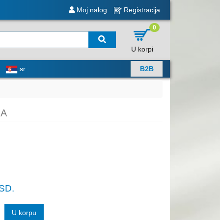
Moj nalog
Registracija
0
U korpi
sr
B2B
NA
SD.
U korpu