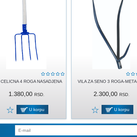
A CELICNA 4 ROGA NASADJENA
VILA ZA SENO 3 ROGA-MET
1.380,00
2.300,00
RSD.
RSD.
U korpu
U korpu