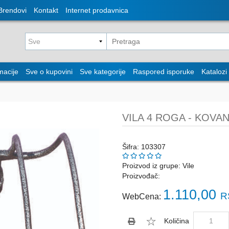
Brendovi
Kontakt
Internet prodavnica
macije
Sve o kupovini
Sve kategorije
Raspored isporuke
Katalozi
VILA 4 ROGA - KOVA
Šifra: 103307
Proizvod iz grupe:
Vile
Proizvođač:
1.110,00
R
WebCena:
Količina