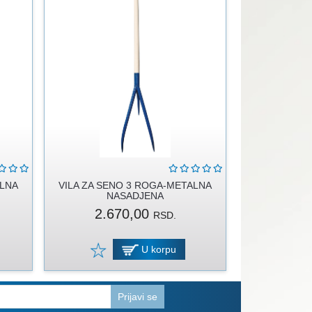
ALNA
VILA ZA SENO 3 ROGA-METALNA
NASADJENA
2.670,00
RSD.
U korpu
Prijavi se