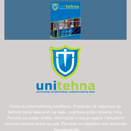
RUKAVICE
OSTALO
NOVI
ARTIKLI
Cene su informativnog karaktera. Prodavac ne odgovara za
tačnost cena iskazanih na sajtu, zadržava pravo izmena cena.
Ponudu za ostale artikle, informacije o stanju lagera i aktuelnim
cenama možete dobiti na upit. Plaćanje se isključivo vrši virmanski
- bezgotovinski.