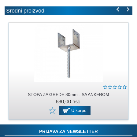
MOLERSKO
-
Srodni proizvodi
FARBARSKI
ZIDARSKI
RUČNI
ALAT
BRAVARSKI
PROGRAM
KANAPI,
DŽAKOVI,
VEZIVA
STOPA ZA GREDE 80mm - SA ANKEROM
PROGRAM
630,00
RSD.
ZA
DOMAĆINSTVO
U korpu
DIMOVODNI
PROGRAM
PRIJAVA ZA NEWSLETTER