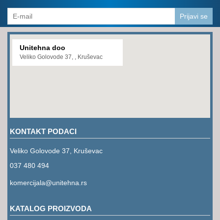
PROGRAM
ZA
Prijavi se
KOŠENJE
PROGRAM
Unitehna doo
ZA
Veliko Golovode 37, , Kruševac
BAŠTU
LANCI
BRUSNO-
REZNI
PROGRAM
KONTAKT PODACI
PROGRAM
Veliko Golovode 37, Kruševac
ZA
ZAVARIVANJE
037 480 494
komercijala@unitehna.rs
ULJA
I
MAZIVA
KATALOG PROIZVODA