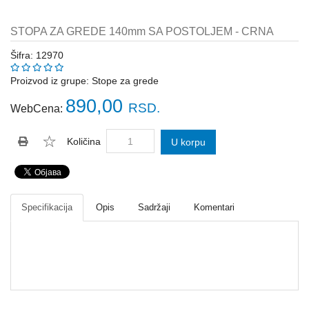
Katalozi
ŠAHT
STOPA ZA GREDE 140mm SA POSTOLJEM - CRNA
POKLOPCI
sr
Šifra: 12970
STOPE,
NOSAČI,
Proizvod iz grupe:
Stope za grede
UGAONICI
890,00
RSD.
ZA
WebCena:
GREDE
Količina
U korpu
SAJLE,ŽABICE,ZATEZAČI
POLJOPRIVREDNI
RUČNI
ALATI
Specifikacija
Opis
Sadržaji
Komentari
DRŽALICE,
ŠTAPOVI
ZA
METLE
PROGRAM