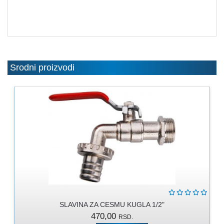
MOLERSKO
-
FARBARSKI
ZIDARSKI
RUČNI
ALAT
Srodni proizvodi
BRAVARSKI
PROGRAM
KANAPI,
DŽAKOVI,
VEZIVA
PROGRAM
ZA
DOMAĆINSTVO
DIMOVODNI
SLAVINA ZA CESMU KUGLA 1/2"
PROGRAM
470,00
RSD.