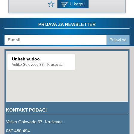
PROGRAM
U korpu
ZA
KOŠENJE
PRIJAVA ZA NEWSLETTER
PROGRAM
ZA
BAŠTU
Prijavi se
LANCI
Unitehna doo
BRUSNO-
Veliko Golovode 37, , Kruševac
REZNI
PROGRAM
PROGRAM
ZA
ZAVARIVANJE
KONTAKT PODACI
ULJA
I
Veliko Golovode 37, Kruševac
MAZIVA
037 480 494