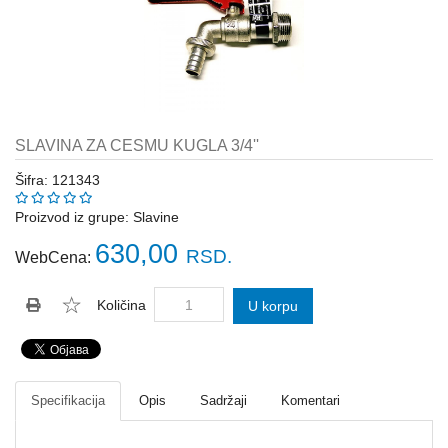
Katalozi
ŠAHT
POKLOPCI
sr
STOPE,
NOSAČI,
UGAONICI
SLAVINA ZA CESMU KUGLA 3/4''
ZA
GREDE
Šifra: 121343
SAJLE,ŽABICE,ZATEZAČI
Proizvod iz grupe:
Slavine
630,00
RSD.
WebCena:
POLJOPRIVREDNI
RUČNI
ALATI
Količina
U korpu
DRŽALICE,
ŠTAPOVI
ZA
METLE
Specifikacija
Opis
Sadržaji
Komentari
PROGRAM