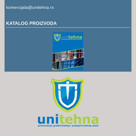
RUKAVICE
komercijala@unitehna.rs
OSTALO
KATALOG PROIZVODA
NOVI
ARTIKLI