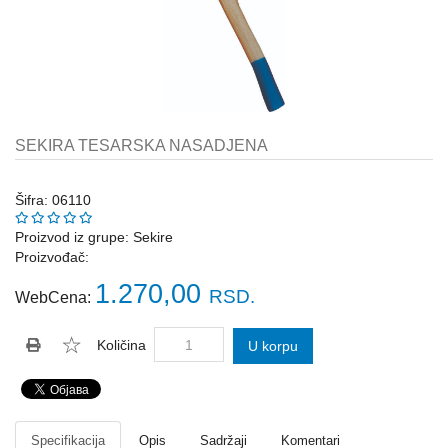
Katalozi
ŠAHT
POKLOPCI
sr
STOPE,
NOSAČI,
UGAONICI
SEKIRA TESARSKA NASADJENA
ZA
GREDE
Šifra: 06110
SAJLE,ŽABICE,ZATEZAČI
Proizvod iz grupe:
Sekire
Proizvođač:
POLJOPRIVREDNI
RUČNI
1.270,00
RSD.
WebCena:
ALATI
DRŽALICE,
Količina
U korpu
ŠTAPOVI
ZA
METLE
PROGRAM
Specifikacija
Opis
Sadržaji
Komentari