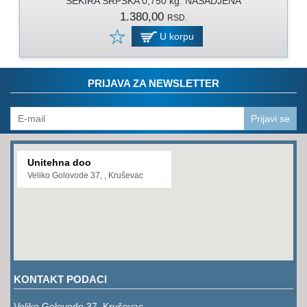
SEKIRA SRPSKA 0,750 kg. NASADJENA
PROGRAM
1.380,00
RSD.
ZA
KOŠENJE
U korpu
PROGRAM
ZA
PRIJAVA ZA NEWSLETTER
BAŠTU
LANCI
Prijavi se
BRUSNO-
REZNI
Unitehna doo
PROGRAM
Veliko Golovode 37, , Kruševac
PROGRAM
ZA
ZAVARIVANJE
ULJA
I
KONTAKT PODACI
MAZIVA
Veliko Golovode 37, Kruševac