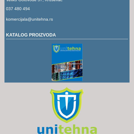
RUKAVICE
037 480 494
OSTALO
komercijala@unitehna.rs
NOVI
ARTIKLI
KATALOG PROIZVODA