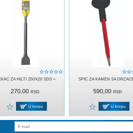
KAC ZA HILTI 250X20 SDS +
SPIC ZA KAMEN SA DRZAC
270,00
590,00
RSD.
RSD.
U korpu
U korpu