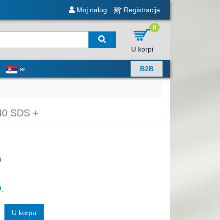
Moj nalog
Registracija
0
U korpi
sr
B2B
40 SDS +
i
.
U korpu