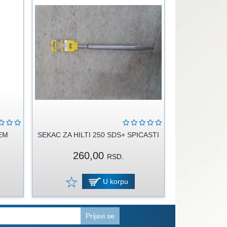
EM
SEKAC ZA HILTI 250 SDS+ SPICASTI
260,00
RSD.
U korpu
Prijavi se