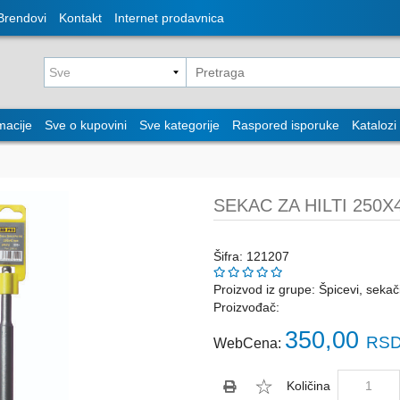
Brendovi
Kontakt
Internet prodavnica
macije
Sve o kupovini
Sve kategorije
Raspored isporuke
Katalozi
SEKAC ZA HILTI 250X
Šifra: 121207
Proizvod iz grupe:
Špicevi, sekač
Proizvođač:
350,00
RSD
WebCena:
Količina