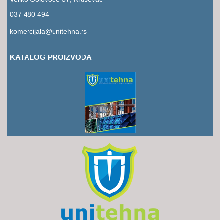
RUKAVICE
037 480 494
OSTALO
komercijala@unitehna.rs
NOVI
ARTIKLI
KATALOG PROIZVODA