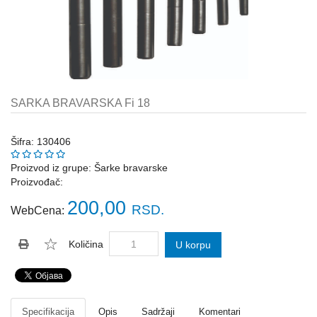
Katalozi
ŠAHT
POKLOPCI
sr
STOPE,
NOSAČI,
UGAONICI
SARKA BRAVARSKA Fi 18
ZA
GREDE
Šifra: 130406
SAJLE,ŽABICE,ZATEZAČI
Proizvod iz grupe:
Šarke bravarske
Proizvođač:
POLJOPRIVREDNI
RUČNI
200,00
RSD.
WebCena:
ALATI
DRŽALICE,
Količina
U korpu
ŠTAPOVI
ZA
METLE
PROGRAM
Specifikacija
Opis
Sadržaji
Komentari