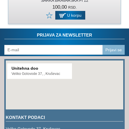
SARKA BRAVARSKA Fi 12
PROGRAM
100,00
RSD.
ZA
KOŠENJE
U korpu
PROGRAM
ZA
PRIJAVA ZA NEWSLETTER
BAŠTU
LANCI
Prijavi se
BRUSNO-
REZNI
Unitehna doo
PROGRAM
Veliko Golovode 37, , Kruševac
PROGRAM
ZA
ZAVARIVANJE
ULJA
I
KONTAKT PODACI
MAZIVA
Veliko Golovode 37, Kruševac