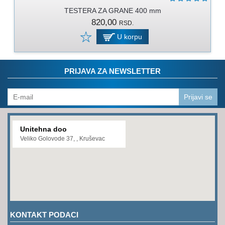
PROGRAM
TESTERA ZA GRANE 400 mm
ZA
820,00
RSD.
KOŠENJE
U korpu
PROGRAM
ZA
BAŠTU
PRIJAVA ZA NEWSLETTER
LANCI
Prijavi se
BRUSNO-
REZNI
PROGRAM
Unitehna doo
Veliko Golovode 37, , Kruševac
PROGRAM
ZA
ZAVARIVANJE
ULJA
I
MAZIVA
KONTAKT PODACI