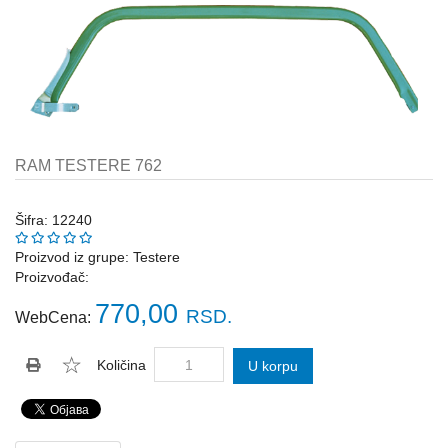
Katalozi
ŠAHT
POKLOPCI
sr
STOPE,
NOSAČI,
UGAONICI
ZA
RAM TESTERE 762
GREDE
SAJLE,ŽABICE,ZATEZAČI
Šifra: 12240
Proizvod iz grupe:
Testere
POLJOPRIVREDNI
Proizvođač:
RUČNI
ALATI
770,00
RSD.
WebCena:
DRŽALICE,
ŠTAPOVI
Količina
U korpu
ZA
METLE
PROGRAM