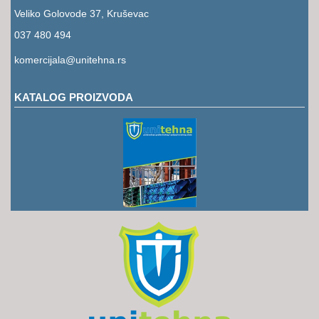
RUKAVICE
Veliko Golovode 37, Kruševac
OSTALO
037 480 494
komercijala@unitehna.rs
NOVI
ARTIKLI
KATALOG PROIZVODA