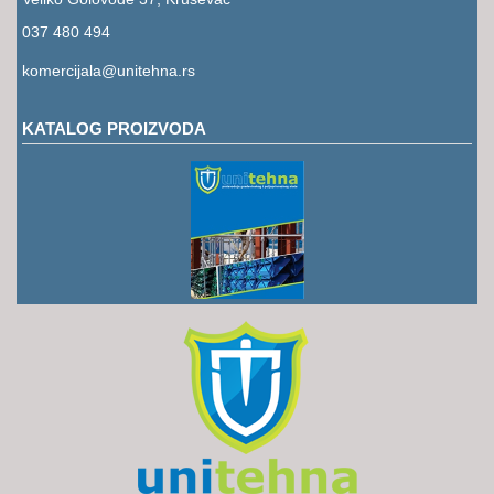
RUKAVICE
037 480 494
OSTALO
komercijala@unitehna.rs
NOVI
ARTIKLI
KATALOG PROIZVODA