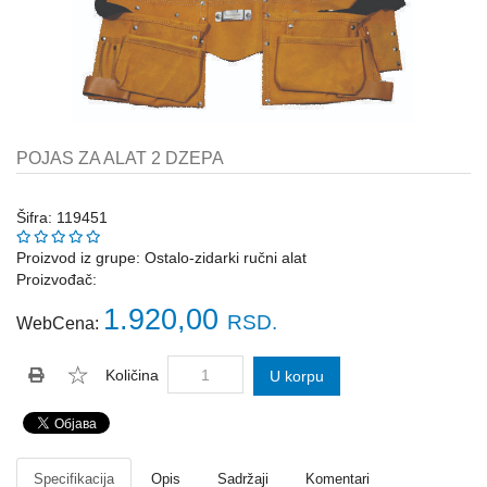
Katalozi
ŠAHT
POKLOPCI
sr
STOPE,
NOSAČI,
UGAONICI
POJAS ZA ALAT 2 DZEPA
ZA
GREDE
Šifra: 119451
SAJLE,ŽABICE,ZATEZAČI
Proizvod iz grupe:
Ostalo-zidarki ručni alat
Proizvođač:
POLJOPRIVREDNI
RUČNI
1.920,00
RSD.
WebCena:
ALATI
DRŽALICE,
Količina
U korpu
ŠTAPOVI
ZA
METLE
PROGRAM
Specifikacija
Opis
Sadržaji
Komentari