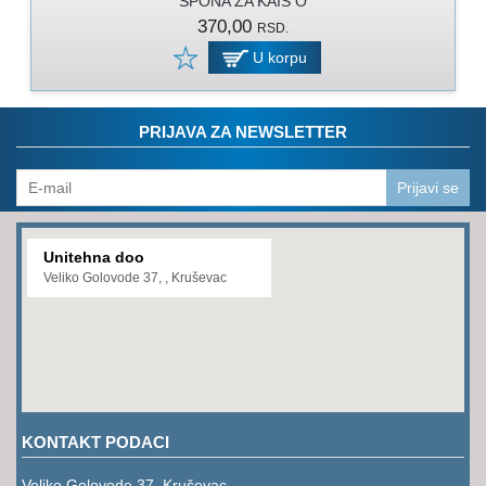
SPONA ZA KAIS O
PROGRAM
370,00
RSD.
ZA
KOŠENJE
U korpu
PROGRAM
ZA
PRIJAVA ZA NEWSLETTER
BAŠTU
LANCI
Prijavi se
BRUSNO-
REZNI
Unitehna doo
PROGRAM
Veliko Golovode 37, , Kruševac
PROGRAM
ZA
ZAVARIVANJE
ULJA
I
KONTAKT PODACI
MAZIVA
Veliko Golovode 37, Kruševac