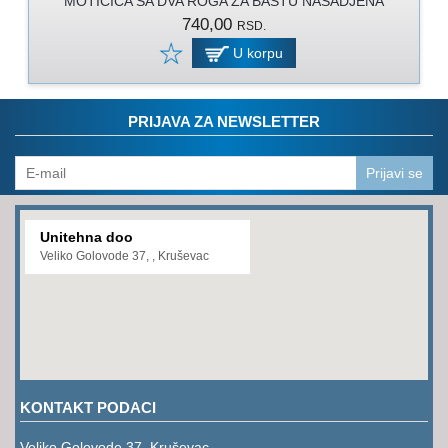
MOTICICA SA DVA ROGA ZA BASTU NASADJENA
PROGRAM
740,00
RSD.
ZA
KOŠENJE
U korpu
PROGRAM
ZA
PRIJAVA ZA NEWSLETTER
BAŠTU
LANCI
Prijavi se
BRUSNO-
REZNI
Unitehna doo
PROGRAM
Veliko Golovode 37, , Kruševac
PROGRAM
ZA
ZAVARIVANJE
ULJA
I
KONTAKT PODACI
MAZIVA
Veliko Golovode 37, Kruševac