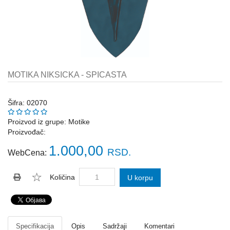
Katalozi
ŠAHT
POKLOPCI
sr
STOPE,
NOSAČI,
UGAONICI
MOTIKA NIKSICKA - SPICASTA
ZA
GREDE
Šifra: 02070
SAJLE,ŽABICE,ZATEZAČI
Proizvod iz grupe:
Motike
Proizvođač:
POLJOPRIVREDNI
RUČNI
1.000,00
RSD.
WebCena:
ALATI
DRŽALICE,
Količina
U korpu
ŠTAPOVI
ZA
METLE
PROGRAM
Specifikacija
Opis
Sadržaji
Komentari