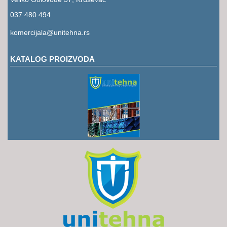
RUKAVICE
037 480 494
OSTALO
komercijala@unitehna.rs
NOVI
ARTIKLI
KATALOG PROIZVODA