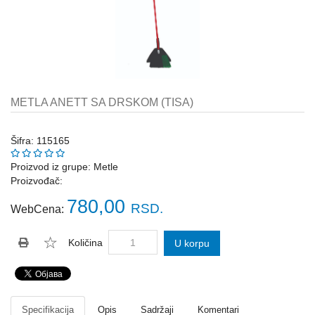
Katalozi
ŠAHT
POKLOPCI
sr
STOPE,
NOSAČI,
UGAONICI
METLA ANETT SA DRSKOM (TISA)
ZA
GREDE
Šifra: 115165
SAJLE,ŽABICE,ZATEZAČI
Proizvod iz grupe:
Metle
Proizvođač:
POLJOPRIVREDNI
RUČNI
780,00
RSD.
WebCena:
ALATI
DRŽALICE,
Količina
U korpu
ŠTAPOVI
ZA
METLE
PROGRAM
Specifikacija
Opis
Sadržaji
Komentari