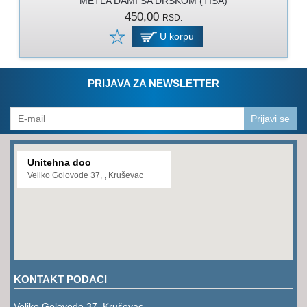
METLA DAMI SA DRSKOM (TISA)
PROGRAM
450,00
RSD.
ZA
KOŠENJE
U korpu
PROGRAM
ZA
PRIJAVA ZA NEWSLETTER
BAŠTU
LANCI
Prijavi se
BRUSNO-
REZNI
Unitehna doo
PROGRAM
Veliko Golovode 37, , Kruševac
PROGRAM
ZA
ZAVARIVANJE
ULJA
I
KONTAKT PODACI
MAZIVA
Veliko Golovode 37, Kruševac