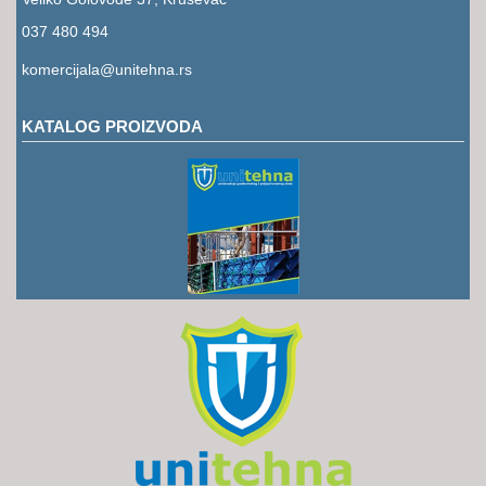
RUKAVICE
037 480 494
OSTALO
komercijala@unitehna.rs
NOVI
ARTIKLI
KATALOG PROIZVODA