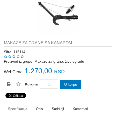
Katalozi
ŠAHT
POKLOPCI
sr
STOPE,
NOSAČI,
UGAONICI
ZA
MAKAZE ZA GRANE SA KANAPOM
GREDE
Šifra: 115114
SAJLE,ŽABICE,ZATEZAČI
Proizvod iz grupe:
Makaze za grane, živu ogradu
POLJOPRIVREDNI
1.270,00
RSD.
WebCena:
RUČNI
ALATI
Količina
U korpu
DRŽALICE,
ŠTAPOVI
ZA
METLE
Specifikacija
Opis
Sadržaji
Komentari
PROGRAM