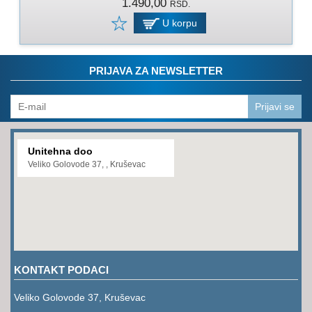
1.490,00
RSD.
PROGRAM
ZA
U korpu
KOŠENJE
PROGRAM
PRIJAVA ZA NEWSLETTER
ZA
BAŠTU
Prijavi se
LANCI
BRUSNO-
Unitehna doo
REZNI
Veliko Golovode 37, , Kruševac
PROGRAM
PROGRAM
ZA
ZAVARIVANJE
ULJA
KONTAKT PODACI
I
MAZIVA
Veliko Golovode 37, Kruševac