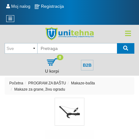
KATEGORIJE
Moj nalog
Registracija
Reklamacije
Novi
Sve
artikli
o
kupovini
KOLICA
,
Način
KORITA
kupovine
,
0
TOČKOVI
Način
B2B
isporuke
U korpi
MERDEVINE
i
plaćanje
Početna
PROGRAM ZA BAŠTU
Makaze-bašta
MEŠALICA
Makaze za grane, živu ogradu
I
Politika
REZERVNI
privatnosti
DELOVI
Sve
kategorije
EKSERI,
ŽICA
Raspored
NAVOJNE
isporuke
ŠIPKE