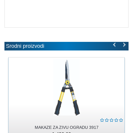
MOLERSKO
-
FARBARSKI
ZIDARSKI
RUČNI
ALAT
Srodni proizvodi
BRAVARSKI
PROGRAM
KANAPI,
DŽAKOVI,
VEZIVA
PROGRAM
ZA
DOMAĆINSTVO
DIMOVODNI
PROGRAM
MAKAZE ZA ZIVU OGRADU 3917