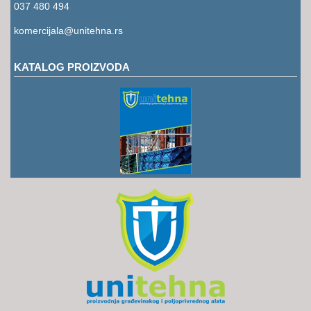
RUKAVICE
037 480 494
komercijala@unitehna.rs
OSTALO
NOVI
KATALOG PROIZVODA
ARTIKLI