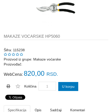
Katalozi
ŠAHT
POKLOPCI
sr
STOPE,
NOSAČI,
UGAONICI
MAKAZE VOCARSKE HP5060
ZA
GREDE
Šifra: 115238
SAJLE,ŽABICE,ZATEZAČI
Proizvod iz grupe:
Makaze voćarske
Proizvođač:
POLJOPRIVREDNI
RUČNI
820,00
RSD.
WebCena:
ALATI
DRŽALICE,
Količina
U korpu
ŠTAPOVI
ZA
METLE
PROGRAM
Specifikacija
Opis
Sadržaji
Komentari