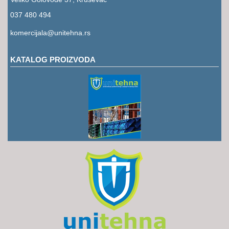
RUKAVICE
037 480 494
OSTALO
komercijala@unitehna.rs
NOVI
ARTIKLI
KATALOG PROIZVODA