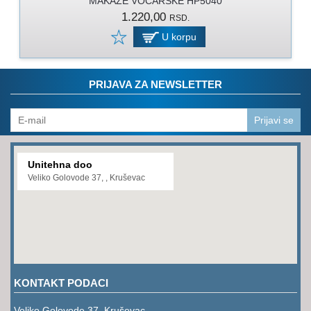
MAKAZE VOCARSKE HP5040
PROGRAM
1.220,00
RSD.
ZA
KOŠENJE
U korpu
PROGRAM
ZA
PRIJAVA ZA NEWSLETTER
BAŠTU
LANCI
Prijavi se
BRUSNO-
REZNI
Unitehna doo
PROGRAM
Veliko Golovode 37, , Kruševac
PROGRAM
ZA
ZAVARIVANJE
ULJA
I
KONTAKT PODACI
MAZIVA
Veliko Golovode 37, Kruševac