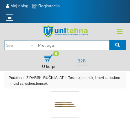
KATEGORIJE
Moj nalog
Registracija
Reklamacije
Novi
Sve
artikli
o
kupovini
KOLICA
,
Način
KORITA
kupovine
,
0
TOČKOVI
Način
B2B
isporuke
U korpi
MERDEVINE
i
plaćanje
Početna
ZIDARSKI RUČNI ALAT
Testere, bonsek, listovi za testere
MEŠALICA
List za testeru,bonsek
I
Politika
REZERVNI
privatnosti
DELOVI
Sve
kategorije
EKSERI,
ŽICA
Raspored
NAVOJNE
isporuke
ŠIPKE