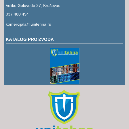
RUKAVICE
Veliko Golovode 37, Kruševac
OSTALO
037 480 494
komercijala@unitehna.rs
NOVI
ARTIKLI
KATALOG PROIZVODA