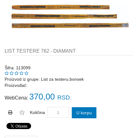
Katalozi
ŠAHT
POKLOPCI
sr
STOPE,
NOSAČI,
UGAONICI
ZA
LIST TESTERE 762 - DIAMANT
GREDE
SAJLE,ŽABICE,ZATEZAČI
Šifra: 113099
Proizvod iz grupe:
List za testeru,bonsek
POLJOPRIVREDNI
Proizvođač:
RUČNI
ALATI
370,00
RSD.
WebCena:
DRŽALICE,
ŠTAPOVI
Količina
U korpu
ZA
METLE
PROGRAM