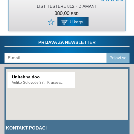
PROGRAM
LIST TESTERE 812 - DIAMANT
ZA
380,00
RSD.
KOŠENJE
U korpu
PROGRAM
ZA
BAŠTU
PRIJAVA ZA NEWSLETTER
LANCI
Prijavi se
BRUSNO-
REZNI
PROGRAM
Unitehna doo
Veliko Golovode 37, , Kruševac
PROGRAM
ZA
ZAVARIVANJE
ULJA
I
MAZIVA
KONTAKT PODACI