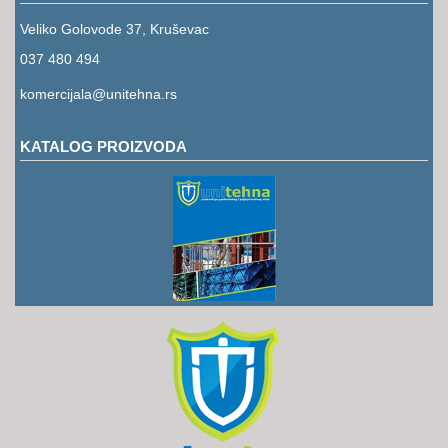
RUKAVICE
Veliko Golovode 37, Kruševac
OSTALO
037 480 494
NOVI
komercijala@unitehna.rs
ARTIKLI
KATALOG PROIZVODA