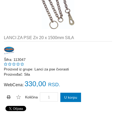
Katalozi
ŠAHT
POKLOPCI
sr
STOPE,
NOSAČI,
UGAONICI
LANCI ZA PSE Zn 20 x 1500mm SILA
ZA
GREDE
SAJLE,ŽABICE,ZATEZAČI
Šifra: 113047
POLJOPRIVREDNI
Proizvod iz grupe:
Lanci za pse čvorasti
RUČNI
Proizvođač:
Sila
ALATI
330,00
RSD.
WebCena:
DRŽALICE,
ŠTAPOVI
Količina
U korpu
ZA
METLE
PROGRAM