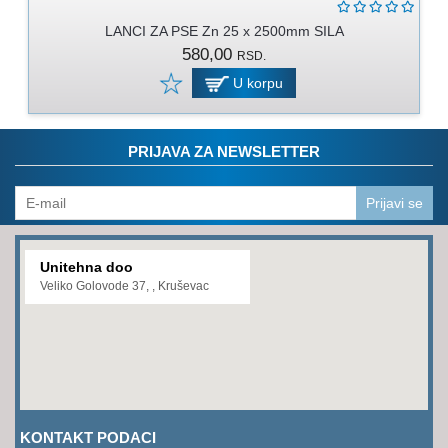
PROGRAM
ZA
LANCI ZA PSE Zn 25 x 2500mm SILA
KOŠENJE
580,00
RSD.
U korpu
PROGRAM
ZA
BAŠTU
PRIJAVA ZA NEWSLETTER
LANCI
Prijavi se
BRUSNO-
REZNI
PROGRAM
Unitehna doo
Veliko Golovode 37, , Kruševac
PROGRAM
ZA
ZAVARIVANJE
ULJA
I
MAZIVA
KONTAKT PODACI