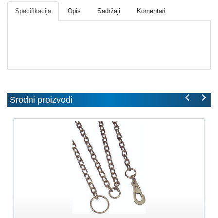
MOLERSKO
Specifikacija
Opis
Sadržaji
Komentari
-
FARBARSKI
ZIDARSKI
RUČNI
ALAT
BRAVARSKI
PROGRAM
Srodni proizvodi
KANAPI,
DŽAKOVI,
VEZIVA
PROGRAM
ZA
DOMAĆINSTVO
DIMOVODNI
PROGRAM