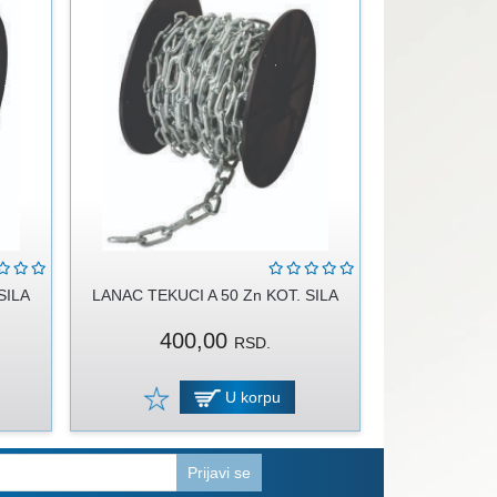
SILA
LANAC TEKUCI A 50 Zn KOT. SILA
400,00
RSD.
U korpu
Prijavi se