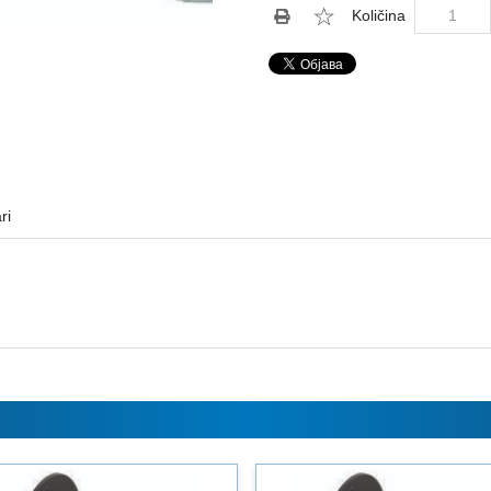
Količina
ri