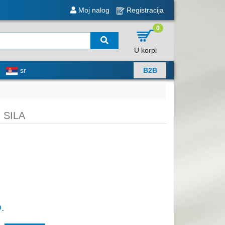
Moj nalog
Registracija
0
U korpi
sr
B2B
 SILA
.