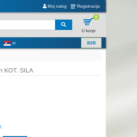
Moj nalog
Registracija
0
U korpi
sr
B2B
n KOT. SILA
.