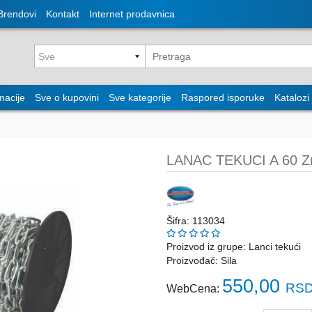
Brendovi
Kontakt
Internet prodavnica
macije
Sve o kupovini
Sve kategorije
Raspored isporuke
Katalozi
LANAC TEKUCI A 60 Z
Šifra: 113034
Proizvod iz grupe:
Lanci tekući
Proizvođač:
Sila
550,00
RSD
WebCena: