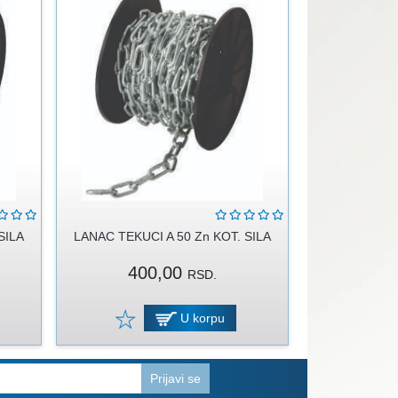
SILA
LANAC TEKUCI A 50 Zn KOT. SILA
400,00
RSD.
U korpu
Prijavi se