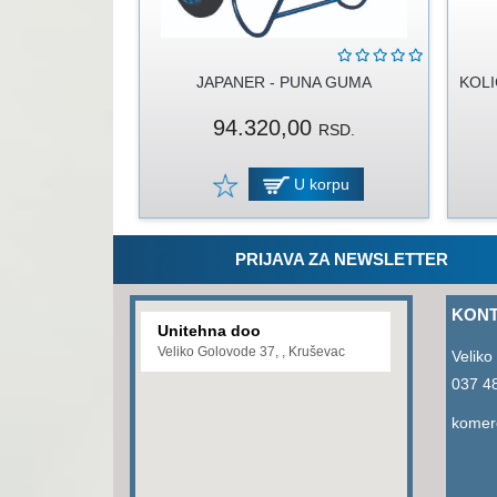
JAPANER - PUNA GUMA
KOLI
94.320,00
RSD.
U korpu
PRIJAVA ZA NEWSLETTER
KONT
Unitehna doo
Veliko Golovode 37, , Kruševac
Veliko
037 4
komerc