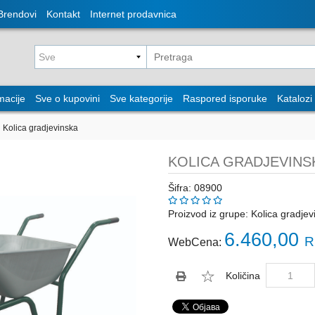
Brendovi
Kontakt
Internet prodavnica
macije
Sve o kupovini
Sve kategorije
Raspored isporuke
Katalozi
Kolica gradjevinska
KOLICA GRADJEVINS
Šifra: 08900
Proizvod iz grupe:
Kolica gradjev
6.460,00
R
WebCena:
Količina