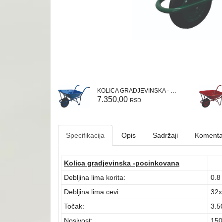
KOLICA GRADJEVINSKA - VARENA (plava)
7.350,00
RSD.
Specifikacija
Opis
Sadržaji
Komenta
Kolica gradjevinska -pocinkovana
Debljina lima korita:
0.
Debljina lima cevi:
32
Točak:
3.5
Nosivost:
150