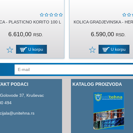
CA - PLASTICNO KORITO 100 L
KOLICA GRADJEVINSKA - HE
6.610,00
6.590,00
RSD.
RSD.
U korpu
U korpu
AKT PODACI
KATALOG PROIZVODA
 Golovode 37, Kruševac
80 494
ijala@unitehna.rs