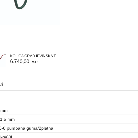
KOLICA GRADJEVINSKA TIP ''B'' - VARENA (crvena)
6.740,00
RSD.
ri
8 mm
x1.5 mm
0-8 pumpana guma/2platna
kg/80l