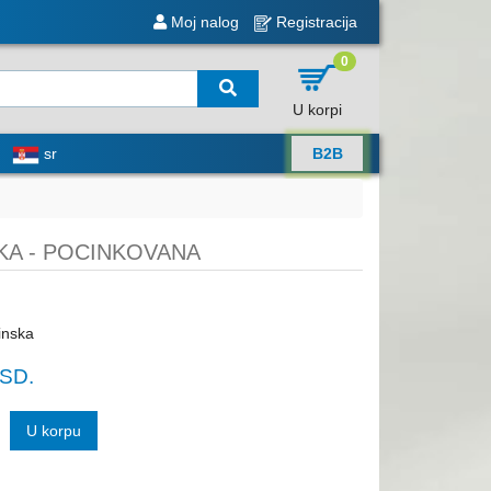
Moj nalog
Registracija
0
U korpi
sr
B2B
KA - POCINKOVANA
inska
SD.
U korpu