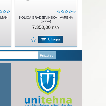
RMAN
KOLICA GRADJEVINSKA - VARENA
(plava)
7.350,00
RSD.
U korpu
Prijavi se