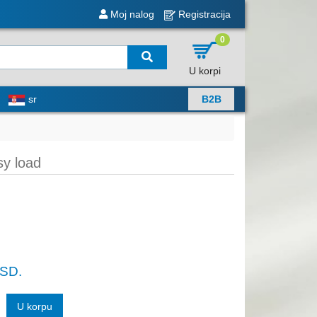
Moj nalog
Registracija
0
U korpi
sr
B2B
y load
SD.
U korpu