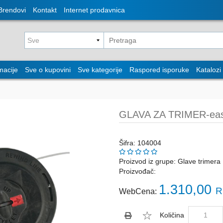
Brendovi
Kontakt
Internet prodavnica
macije
Sve o kupovini
Sve kategorije
Raspored isporuke
Katalozi
GLAVA ZA TRIMER-eas
Šifra: 104004
Proizvod iz grupe:
Glave trimera
Proizvođač:
1.310,00
R
WebCena:
Količina