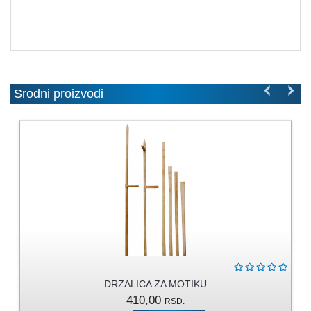
MOLERSKO
-
FARBARSKI
ZIDARSKI
RUČNI
ALAT
Srodni proizvodi
BRAVARSKI
PROGRAM
KANAPI,
DŽAKOVI,
VEZIVA
PROGRAM
ZA
DOMAĆINSTVO
DIMOVODNI
DRZALICA ZA MOTIKU
PROGRAM
410,00
RSD.