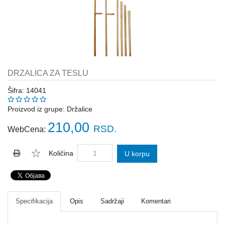
Katalozi
ŠAHT
POKLOPCI
sr
STOPE,
NOSAČI,
UGAONICI
DRZALICA ZA TESLU
ZA
GREDE
Šifra: 14041
SAJLE,ŽABICE,ZATEZAČI
Proizvod iz grupe:
Držalice
210,00
RSD.
WebCena:
POLJOPRIVREDNI
RUČNI
ALATI
Količina
U korpu
DRŽALICE,
ŠTAPOVI
ZA
METLE
Specifikacija
Opis
Sadržaji
Komentari
PROGRAM