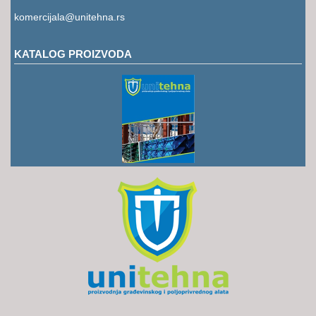
RUKAVICE
komercijala@unitehna.rs
OSTALO
KATALOG PROIZVODA
NOVI
ARTIKLI