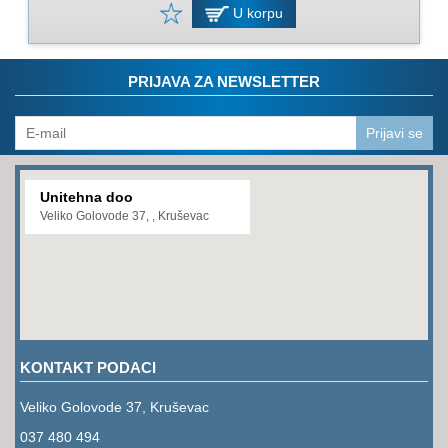
PROGRAM
U korpu
ZA
KOŠENJE
PRIJAVA ZA NEWSLETTER
PROGRAM
ZA
BAŠTU
Prijavi se
LANCI
Unitehna doo
BRUSNO-
Veliko Golovode 37, , Kruševac
REZNI
PROGRAM
PROGRAM
ZA
ZAVARIVANJE
KONTAKT PODACI
ULJA
I
Veliko Golovode 37, Kruševac
MAZIVA
037 480 494