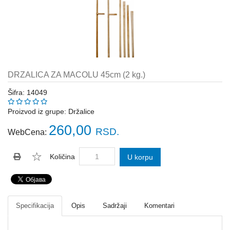
Katalozi
ŠAHT
POKLOPCI
sr
STOPE,
NOSAČI,
UGAONICI
DRZALICA ZA MACOLU 45cm (2 kg.)
ZA
GREDE
Šifra: 14049
SAJLE,ŽABICE,ZATEZAČI
Proizvod iz grupe:
Držalice
260,00
RSD.
WebCena:
POLJOPRIVREDNI
RUČNI
ALATI
Količina
U korpu
DRŽALICE,
ŠTAPOVI
ZA
METLE
Specifikacija
Opis
Sadržaji
Komentari
PROGRAM