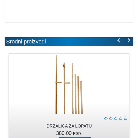
MOLERSKO
-
FARBARSKI
ZIDARSKI
RUČNI
ALAT
Srodni proizvodi
BRAVARSKI
PROGRAM
KANAPI,
DŽAKOVI,
VEZIVA
PROGRAM
ZA
DOMAĆINSTVO
DIMOVODNI
DRZALICA ZA LOPATU
PROGRAM
380,00
RSD.