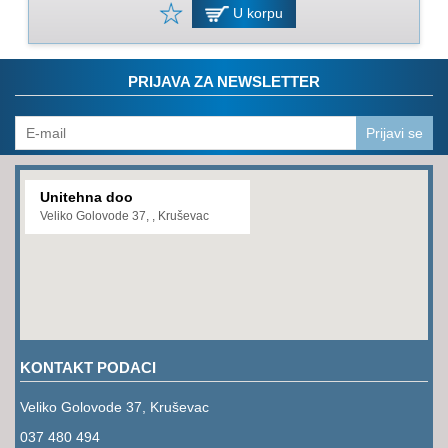
PROGRAM
U korpu
ZA
KOŠENJE
PRIJAVA ZA NEWSLETTER
PROGRAM
ZA
BAŠTU
Prijavi se
LANCI
Unitehna doo
BRUSNO-
Veliko Golovode 37, , Kruševac
REZNI
PROGRAM
PROGRAM
ZA
ZAVARIVANJE
KONTAKT PODACI
ULJA
I
Veliko Golovode 37, Kruševac
MAZIVA
037 480 494