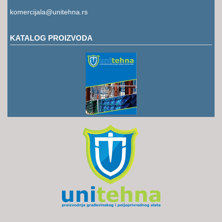
RUKAVICE
komercijala@unitehna.rs
OSTALO
KATALOG PROIZVODA
NOVI
ARTIKLI